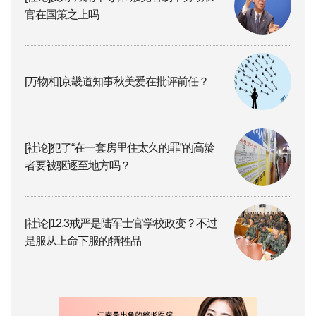
官在国策之上吗
[万物相]京畿道知事秋美爱在批评前任？
[社论]犯了“在一套房里住太久的罪”的高龄
者要被驱逐至地方吗？
[社论]12.3戒严是陆军士官学校政变？不过
是服从上命下服的牺牲品