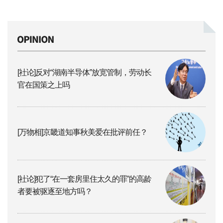
[社论]反对“湖南半导体”放宽管制，劳动长
官在国策之上吗
[万物相]京畿道知事秋美爱在批评前任？
[社论]犯了“在一套房里住太久的罪”的高龄
者要被驱逐至地方吗？