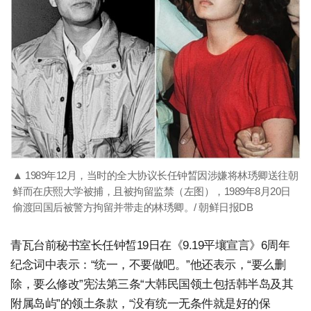
▲ 1989年12月，当时的全大协议长任钟晳因涉嫌将林琇卿送往朝
鲜而在庆熙大学被捕，且被拘留监禁（左图），1989年8月20日
偷渡回国后被警方拘留并带走的林琇卿。/ 朝鲜日报DB
青瓦台前秘书室长任钟皙19日在《9.19平壤宣言》6周年
纪念词中表示：“统一，不要做吧。”他还表示，“要么删
除，要么修改”宪法第三条“大韩民国领土包括韩半岛及其
附属岛屿”的领土条款，“没有统一无条件就是好的保