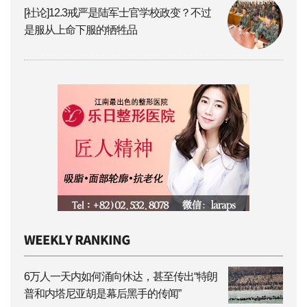
[社论]12.3戒严是陆军士官学校政变？不过
是服从上命下服的牺牲品
6万人一天内如何涌向休达，甚至传出“特朗
普和内塔尼亚胡是幕后黑手的传闻”