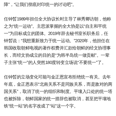
障”，“让我们彻底封印统一的讨论吧”。
任钟晳1989年担任全大协议长时主导了林秀卿访朝，他称
之为“统一运动”。主思派掌握的全大协是以“自主和平统
一”为目标成立的团体。2019年辞去秘书室长职务后，任
钟晳说：“我想重新致力于统一运动。”2020年，他担任在
韩国收取朝鲜电视的著作权费并汇款给朝鲜的经文协理事
长，而经文协成立的目的是“为韩半岛统一做贡献”。一辈
子主张“统一”的人突然180度转变立场说“不要统一”了。
任钟晳的立场变化可能与金正恩宣布拒绝统一有关。去年
年底，金正恩表示“北南关系不是同族关系，而是敌对的两
国关系”，取消了统一的组织和制度。平壤入口处的统一塔
也被拆除，朝鲜国家的统一措辞也被取消，甚至把平壤地
铁“统一站”的名字改成了“站”这一个字。