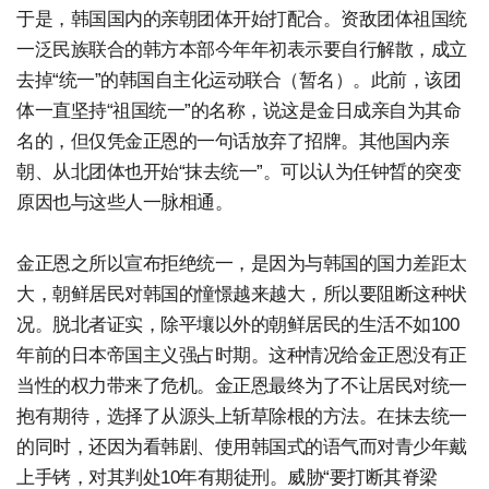
于是，韩国国内的亲朝团体开始打配合。资敌团体祖国统
一泛民族联合的韩方本部今年年初表示要自行解散，成立
去掉“统一”的韩国自主化运动联合（暂名）。此前，该团
体一直坚持“祖国统一”的名称，说这是金日成亲自为其命
名的，但仅凭金正恩的一句话放弃了招牌。其他国内亲
朝、从北团体也开始“抹去统一”。可以认为任钟晳的突变
原因也与这些人一脉相通。
金正恩之所以宣布拒绝统一，是因为与韩国的国力差距太
大，朝鲜居民对韩国的憧憬越来越大，所以要阻断这种状
况。脱北者证实，除平壤以外的朝鲜居民的生活不如100
年前的日本帝国主义强占时期。这种情况给金正恩没有正
当性的权力带来了危机。金正恩最终为了不让居民对统一
抱有期待，选择了从源头上斩草除根的方法。在抹去统一
的同时，还因为看韩剧、使用韩国式的语气而对青少年戴
上手铐，对其判处10年有期徒刑。威胁“要打断其脊梁