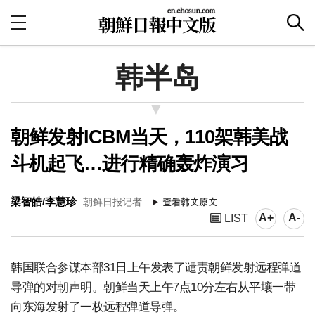
韩半岛
朝鲜发射ICBM当天，110架韩美战
斗机起飞…进行精确轰炸演习
梁智皓/李慧珍
朝鲜日报记者
A+
A-
LIST
韩国联合参谋本部31日上午发表了谴责朝鲜发射远程弹道
导弹的对朝声明。朝鲜当天上午7点10分左右从平壤一带
向东海发射了一枚远程弹道导弹。