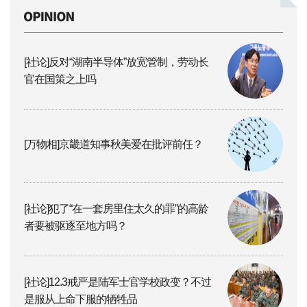
[社论]反对“湖南半导体”放宽管制，劳动长
官在国策之上吗
[万物相]京畿道知事秋美爱在批评前任？
[社论]犯了“在一套房里住太久的罪”的高龄
者要被驱逐至地方吗？
[社论]12.3戒严是陆军士官学校政变？不过
是服从上命下服的牺牲品