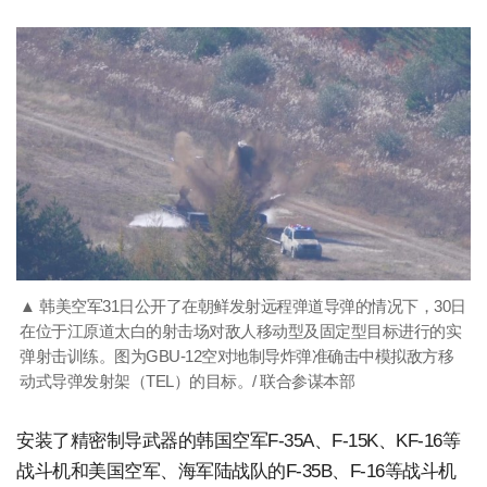
▲ 韩美空军31日公开了在朝鲜发射远程弹道导弹的情况下，30日
在位于江原道太白的射击场对敌人移动型及固定型目标进行的实
弹射击训练。图为GBU-12空对地制导炸弹准确击中模拟敌方移
动式导弹发射架（TEL）的目标。/ 联合参谋本部
安装了精密制导武器的韩国空军F-35A、F-15K、KF-16等
战斗机和美国空军、海军陆战队的F-35B、F-16等战斗机