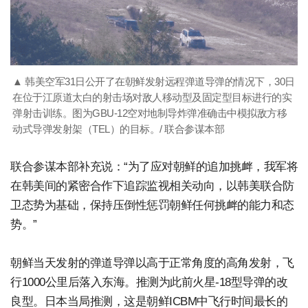
▲ 韩美空军31日公开了在朝鲜发射远程弹道导弹的情况下，30日
在位于江原道太白的射击场对敌人移动型及固定型目标进行的实
弹射击训练。图为GBU-12空对地制导炸弹准确击中模拟敌方移
动式导弹发射架（TEL）的目标。/ 联合参谋本部
联合参谋本部补充说：“为了应对朝鲜的追加挑衅，我军将
在韩美间的紧密合作下追踪监视相关动向，以韩美联合防
卫态势为基础，保持压倒性惩罚朝鲜任何挑衅的能力和态
势。”
朝鲜当天发射的弹道导弹以高于正常角度的高角发射，飞
行1000公里后落入东海。推测为此前火星-18型导弹的改
良型。日本当局推测，这是朝鲜ICBM中飞行时间最长的