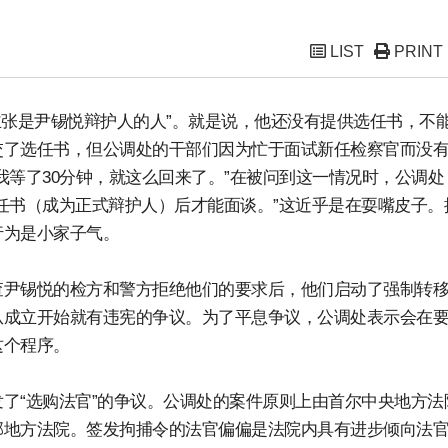
LIST
PRINT
主张是尹锡悦辩护人的人”。就是说，他还没有提供选任书，不
交了选任书，但公调处的干部们因为忙于面试新任检察官而没
我等了30分钟，就这么回来了。”在被问到这一情况时，公调处
任书（成为正式辩护人）后才能面谈。”这近乎是在耍嘴皮子。
行为是小家子气。
查尹锡悦的检方和警方拒绝他们的要求后，他们启动了强制转
从成立开始就有违宪的争议。为了平息争议，公调处表示会在
这个程序。
了“选购法官”的争议。公调处的案件原则上由首尔中央地方法
部地方法院。签发拘捕令的法官偏偏是法院内具有进步倾向法