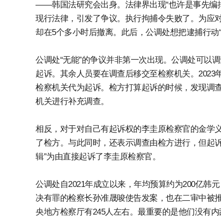
——韩国法研究会出身。法律界出现“也许是事先编
现行法律，引发了争议。执行拘捕令失败了。为应对
却在5个多小时后撤离。此后，公调处想把逮捕行动
公调处“无能”的争议并非第一次出现。公调处可以
起诉。其余人员要在调查后移交至检察机关。202
检察机关代为起诉。检方打算起诉的时候，发现调
机关进行补充调查。
相反，对于对自己有起诉权的李圭原检察官的金学义
了检方。与此同时，还表示调查由检方进行，但起诉
辑”为由直接起诉了李圭原检察官。
公调处自2021年成立以来，年均预算约为200亿
决有罪的检察长孙准晟唆使告发案，也在二审中被推
央地方检察厅有245人左右。最重要的是他们没有