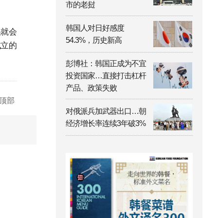
市的老挝
韩国人对日好感度
误就会
54.3%，历史新高
成立的
彭博社：韩国正成为不宜
投资国家…直接打击杠杆
产品、政策失败
顶部
对俄派兵加武器出口…朝
经济增长率连续3年破3%