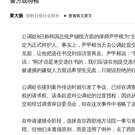
警方或特检
黄大振
朝鲜日报社会部长
公调处8日称韩国总统尹锡悦方面的律师尹甲根为“
定为正式辩护人。事实上，尹甲根当天去公调处提
见面，让他把选任书交到信访室再走。尹甲根说：“
说：“刚才说是来交选任书的，我们应该在他提交选
被逮捕的嫌疑人方面说希望先见面，只能说拒绝的
公调处在接到案件传达时就引发了争议。已经在调
权的请求权。该条款是对公调处的过度授权，因此
交前经过调查审议委员会，却在这次事件中省略了
在申请逮捕令阶段，选择首尔西部地方法院一事引发
辖。但他们未遵循原则，而是适用了例外，去了西