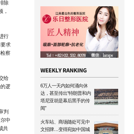
排除
顿，
进行
后要求
求检察
交给
6万人一天内如何涌向休
奇的逻
达，甚至传出“特朗普和内
塔尼亚胡是幕后黑手的传
闻”
审判
首尔中
火车站、商场随处可见中
成共
文招牌…变得宛如中国城