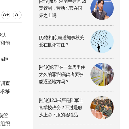
[社论]反对“湖南半导体”放
宽管制，劳动长官在国
A+
A-
策之上吗
能认
[万物相]京畿道知事秋美
有和他
爱在批评前任？
抗拒
[社论]犯了“在一套房里住
太久的罪”的高龄者要被
驱逐至地方吗？
移调查
要求移
[社论]12.3戒严是陆军士
官学校政变？不过是服
从上命下服的牺牲品
院管
官组织