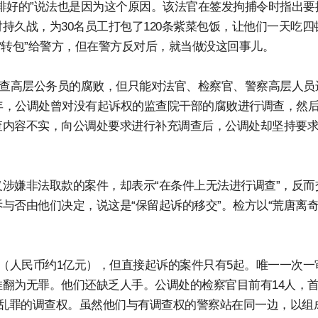
排好的”说法也是因为这个原因。该法官在签发拘捕令时指出要
持久战，为30名员工打包了120条紫菜包饭，让他们一天吃四
“转包”给警方，但在警方反对后，就当做没这回事儿。
调查高层公务员的腐败，但只能对法官、检察官、警察高层人员
3年，公调处曾对没有起诉权的监查院干部的腐败进行调查，然
查内容不实，向公调处要求进行补充调查后，公调处却坚持要
涉嫌非法取款的案件，却表示“在条件上无法进行调查”，反而
与否由他们决定，说这是“保留起诉的移交”。检方以“荒唐离
韩元（人民币约1亿元），但直接起诉的案件只有5起。唯一一次一
翻为无罪。他们还缺乏人手。公调处的检察官目前有14人，
内乱罪的调查权。虽然他们与有调查权的警察站在同一边，以组