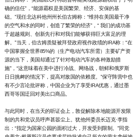
确的信任”，“能源霸权是美国繁荣、经济、安保的基
础。”现任北达科他州州长伯古姆称：“维持在美国最干净
的空气和水的同时，创造了繁荣的经济”，“ 我们的成功基
于超越规则、创新先行和对我们能够获得巨大富足的理
解。”当天，伯古姆质疑被拜登政府视作政绩的IRA称：“在
中国掌握全世界85%的（生产电动汽车所需）主要矿产资
源的当下，美国却通过了针对电动汽车的各种激励措
施”，“这意味着在美中进行冷战、网络战，朝鲜和俄罗斯
日日挑衅的情况下，提高对敌国的依赖度。”保守阵营中也
有不少言论批评称，中国企业为了享受IRA优惠，通过墨
西哥等国迂回对美出口商品。
与此同时，在当天的听证会上，敦促解除本地能源开发限
制的共和党议员呼声甚嚣尘上。犹他州委员长迈克·李指
出：“指定为国家公园的面积过大，开发受到限制。”同党
史蒂文·戴恩斯议员也要求尽快批准自己所在的蒙大拿州地