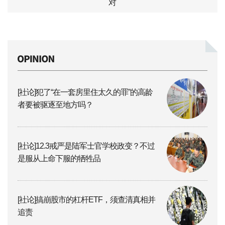
对
[社论]犯了“在一套房里住太久的罪”的高龄
者要被驱逐至地方吗？
[社论]12.3戒严是陆军士官学校政变？不过
是服从上命下服的牺牲品
[社论]搞崩股市的杠杆ETF，须查清真相并
追责