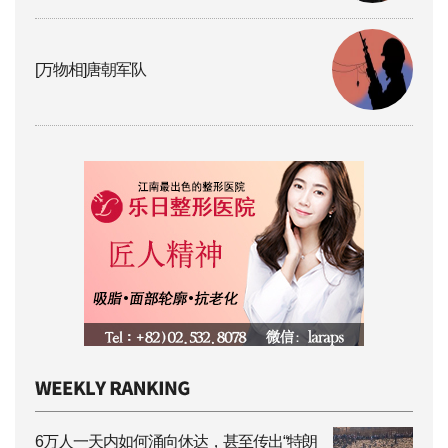
[万物相]唐朝军队
6万人一天内如何涌向休达，甚至传出“特朗