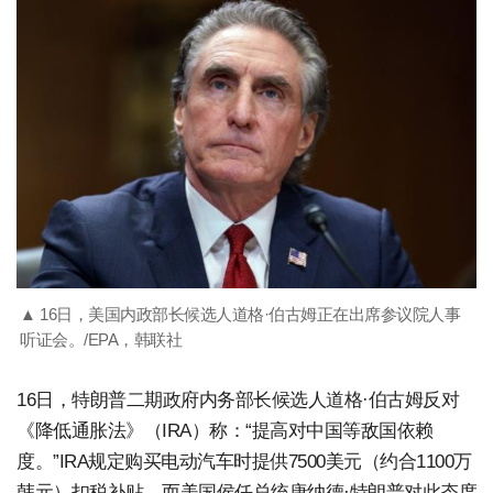
▲ 16日，美国内政部长候选人道格·伯古姆正在出席参议院人事
听证会。/EPA，韩联社
16日，特朗普二期政府内务部长候选人道格·伯古姆反对
《降低通胀法》（IRA）称：“提高对中国等敌国依赖
度。”IRA规定购买电动汽车时提供7500美元（约合1100万
韩元）扣税补贴，而美国侯任总统唐纳德·特朗普对此态度