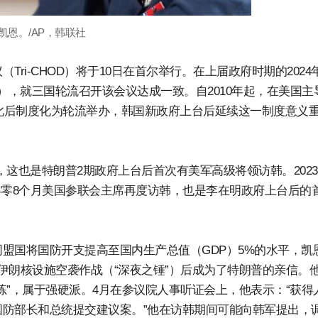
凯恩。/AP，韩联社
ri-CHOD）将于10日在首尔举行。在上届政府时期的2024
），就三国轮流召开该会议达成一致。自2010年起，在美国主
，此后制度化为轮流举办，韩国新政府上台后延续这一制度意义
这也是特朗普2期政府上台后首次有美军高级将领访韩。2023
年零8个月美国参联会主席再度访韩，也是李在明政府上台后的
盟国将国防开支提高至国内生产总值（GDP）5%的水平，凯
伊朗核设施空袭作战（“深夜之锤”）后成为了特朗普的亲信。
练”，属于强硬派。4月在参议院人事听证会上，他表示：“获得
防部长和总统提交建议案。”他在访韩期间可能向韩军提出，