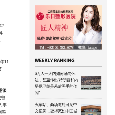
年7
导
重
年11
首
6万人一天内如何涌向休
达，甚至传出“特朗普和内
塔尼亚胡是幕后黑手的传
恩很
闻”
他曾
人事
火车站、商场随处可见中
文招牌…变得宛如中国城
调整