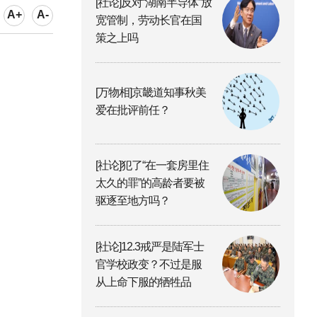
[社论]反对“湖南半导体”放
A+
A-
宽管制，劳动长官在国
策之上吗
[万物相]京畿道知事秋美
爱在批评前任？
[社论]犯了“在一套房里住
太久的罪”的高龄者要被
驱逐至地方吗？
[社论]12.3戒严是陆军士
官学校政变？不过是服
从上命下服的牺牲品