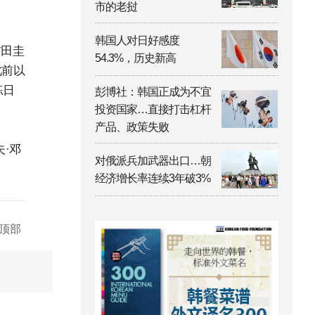
市的老挝
韩国人对日好感度
吉田圭
54.3%，历史新高
此前以
练日
彭博社：韩国正成为不宜
投资国家…直接打击杠杆
产品、政策失败
·邓
对俄派兵加武器出口…朝
经济增长率连续3年破3%
顶部