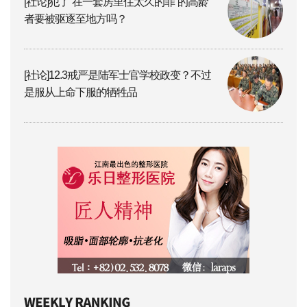
[社论]犯了“在一套房里住太久的罪”的高龄
者要被驱逐至地方吗？
[社论]12.3戒严是陆军士官学校政变？不过
是服从上命下服的牺牲品