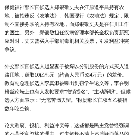
保健福祉部长官候选人郑银敬丈夫在江原道平昌持有农
地，被指违反《农地法》。韩国现行《农地法》规定，限
制不直接务农的人持有农地，而郑银敬丈夫是在仁川工作
的医生。另外，郑银敬担任疾病管理本部长全权负责新冠
应对时，丈夫曾买入手部消毒剂相关股票，引发利益冲突
争议。
外交部长官候选人赵显妻子被爆以分割股份的方式买入道
路用地，赚取10亿韩元（约合人民币524万元）的差价。
教育副总理候选人李真淑被曝出剽窃学生论文等，李在明
粉丝论坛上也有人发帖要求“撤销提名”、“主动辞职”。但候
选人方面表示：“无需苦恼去留。”报勋部长官权五乙被指
数年吃空饷。
论文剽窃、投机、利益冲突等，这些都是民主党曾经强调
的不具长官资格的理由。过去解释不清上述质疑而落马的