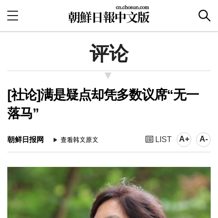
评论
[社论]满是疑点却凭多数议席“无一
落马”
A+
A-
朝鲜日报网
LIST