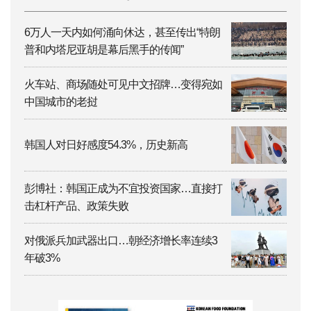
6万人一天内如何涌向休达，甚至传出“特朗
普和内塔尼亚胡是幕后黑手的传闻”
火车站、商场随处可见中文招牌…变得宛如
中国城市的老挝
韩国人对日好感度54.3%，历史新高
彭博社：韩国正成为不宜投资国家…直接打
击杠杆产品、政策失败
对俄派兵加武器出口…朝经济增长率连续3
年破3%