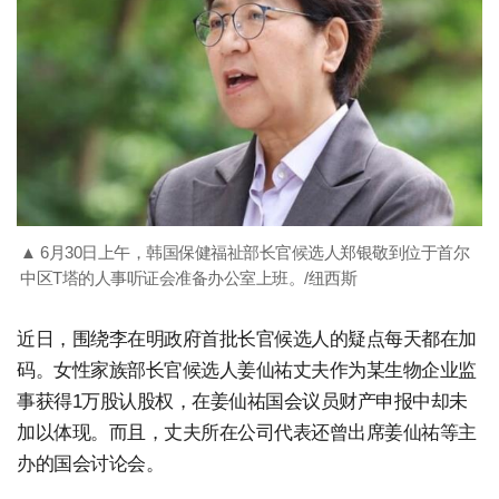
▲ 6月30日上午，韩国保健福祉部长官候选人郑银敬到位于首尔
中区T塔的人事听证会准备办公室上班。/纽西斯
近日，围绕李在明政府首批长官候选人的疑点每天都在加
码。女性家族部长官候选人姜仙祐丈夫作为某生物企业监
事获得1万股认股权，在姜仙祐国会议员财产申报中却未
加以体现。而且，丈夫所在公司代表还曾出席姜仙祐等主
办的国会讨论会。