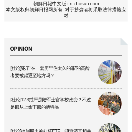
朝鮮日報中文版 cn.chosun.com
本文版权归朝鲜日报网所有, 对于抄袭者将采取法律措施应
对
[社论]犯了“在一套房里住太久的罪”的高龄
者要被驱逐至地方吗？
[社论]12.3戒严是陆军士官学校政变？不过
是服从上命下服的牺牲品
[社论]搞崩股市的杠杆ETF，须查清真相并