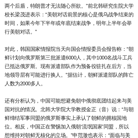
两个后盾，特朗普才无法随心所欲。”前北韩研究生院大学
校长梁茂进表示：“美朝对话前景的核心是俄乌战争结束的
时间，如果今年下半年或年底结束战争，明年上半年会举
行美朝对话。”
对此，韩国国家情报院当天向国会情报委员会报告称：“朝
鲜计划向俄罗斯第三批派遣6000人，其中1000名战斗工兵
已抵达俄罗斯。现有派遣部队作为预备役驻扎在后方，当
地领导层有可能进行换人。”据估计，朝鲜派遣部队的阵亡
人数为2000多人。
还有分析认为，中国可能想避免朝中俄彻底团结起来与美
国对抗的情况。北韩大学院大学教授金正（音）说：“与朝
鲜缔结军事同盟的俄罗斯事实上承认了朝鲜的拥核国地
位。相反，中国正在警惕加入俄朝‘流氓国家’同盟，所以
想维持对朝鲜无核化的立场。”申范澈也表示：“面临与美