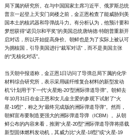
局下属的研究所。在与中国国家主席习近平、俄罗斯总统
普京一起登上天安门岗楼之前，金正恩检查了能威胁到美
国本土的核武器和导弹战斗力。有分析认为，他预计要和
梦想获得“诺贝尔和平奖”的美国总统唐纳德·特朗普重新开
启对话，所以开始提高身价。朝鲜也是为了实际上被认可
为拥核国，引导美国进行“裁军对话”，而不是美国主张
的“无核化对话”。
当天朝中报道称，金正恩1日访问了导弹总局下属的化学
材料综合研究所，表示采用碳纤维复合材料的新型发动
机“计划用于下一代‘火星炮-20’型洲际弹道导弹”。朝鲜去
年10月31日在金正恩和女儿金主爱的参观下试射了“火
星-19型”，称之为“最终完成版的洲际弹道导弹”。然而，
朝鲜宣布要制造更强大的洲际弹道导弹（ICBM）。从朝
鲜公布的内容来看，推测“火星-20型”洲际弹道导弹将搭载
新型固体燃料发动机，其威力比“火星-18型”或“火星-19