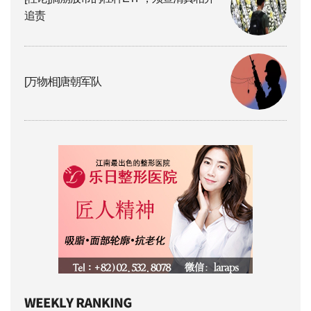
追责
[万物相]唐朝军队