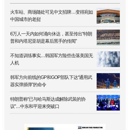
火车站、商场随处可见中文招牌…变得宛如
中国城市的老挝
6万人一天内如何涌向休达，甚至传出“特朗
普和内塔尼亚胡是幕后黑手的传闻”
不知道训练事实…韩国军方险些击落美国无
人机
韩军方向前线的GP和GOP部队下达“通用武
器实弹插弹”的命令
特朗普称“已与哈马斯达成解除武装的协
议”…中东和平迎来突破口