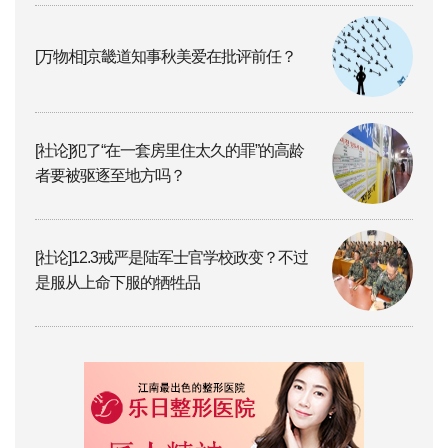
[万物相]京畿道知事秋美爱在批评前任？
[社论]犯了“在一套房里住太久的罪”的高龄
者要被驱逐至地方吗？
[社论]12.3戒严是陆军士官学校政变？不过
是服从上命下服的牺牲品