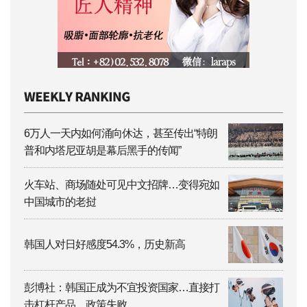
6万人一天内如何涌向休达，甚至传出“特朗
普和内塔尼亚胡是幕后黑手的传闻”
火车站、商场随处可见中文招牌…变得宛如
中国城市的老挝
韩国人对日好感度54.3%，历史新高
彭博社：韩国正成为不宜投资国家…直接打
击杠杆产品、政策失败