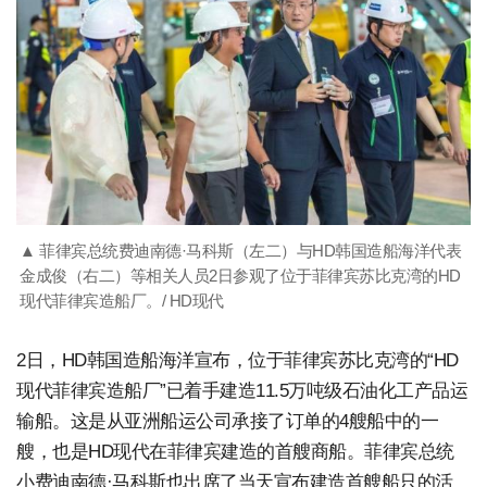
▲ 菲律宾总统费迪南德·马科斯（左二）与HD韩国造船海洋代表
金成俊（右二）等相关人员2日参观了位于菲律宾苏比克湾的HD
现代菲律宾造船厂。/ HD现代
2日，HD韩国造船海洋宣布，位于菲律宾苏比克湾的“HD
现代菲律宾造船厂”已着手建造11.5万吨级石油化工产品运
输船。这是从亚洲船运公司承接了订单的4艘船中的一
艘，也是HD现代在菲律宾建造的首艘商船。菲律宾总统
小费迪南德·马科斯也出席了当天宣布建造首艘船只的活