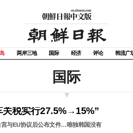
岛
两岸三地
国际
经济
评论
韩流广
国际
税实行27.5%→15%”
白宫与EU协议后公布文件…唯独韩国没有