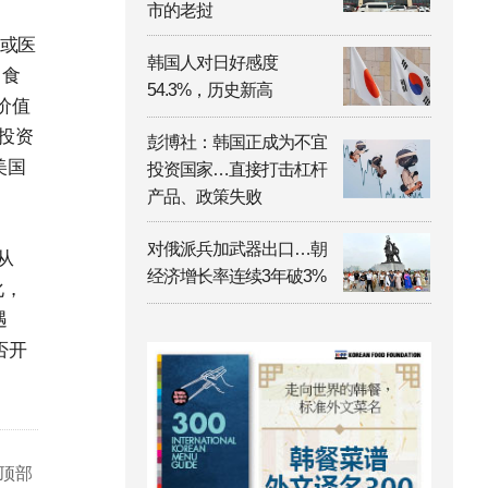
市的老挝
源或医
韩国人对日好感度
、食
54.3%，历史新高
价值
投资
彭博社：韩国正成为不宜
美国
投资国家…直接打击杠杆
产品、政策失败
对俄派兵加武器出口…朝
从
经济增长率连续3年破3%
化，
遇
否开
顶部