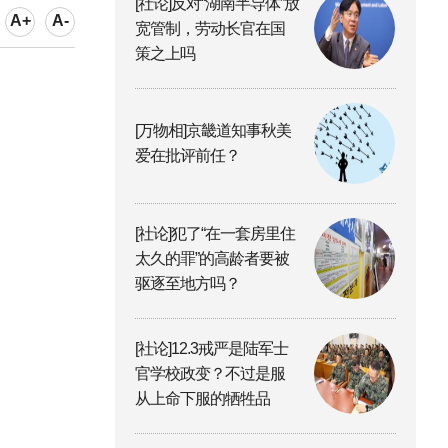
[社论]反对“湖南半导体”放
A+
A-
宽管制，劳动长官在国
策之上吗
[万物相]京畿道知事秋美
爱在批评前任？
[社论]犯了“在一套房里住
太久的罪”的高龄者要被
驱逐至地方吗？
[社论]12.3戒严是陆军士
官学校政变？不过是服
从上命下服的牺牲品