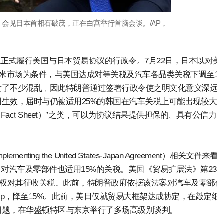
）会见日本首相石破茂，正在白宫举行首脑会谈。/AP，
关正式履行美国与日本贸易协议的行政令。7月22日，日本以对
、大米市场为条件，与美国达成对等关税及汽车各品类关税下调至1
发了不少混乱，因此特朗普通过签署行政令使之明文化意义深
生效，届时与仍被适用25%的韩国在汽车关税上可能出现较大
act Sheet）”之类，可以为协议结果提供担保的、具有公信
g the United States-Japan Agreement）相关文件
对汽车及零部件也适用15%的关税。美国《贸易扩展法》第23
有权对其征收关税。此前，特朗普政府依据该法案对汽车及零部
%p，降至15%。此前，美日仅就贸易大框架达成协定，在敲定
问题，在华盛顿特区与东京举行了多场高级别谈判。