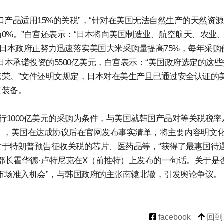
产品适用15%的关税”，“针对在美国无法自然生产的天然资
0%。”白宫还表示：“日本将向美国制造业、航空航天、农业
“日本政府正努力迅速落实美国大米采购量提高75%，每年采购
日本承诺投资的5500亿美元，白宫表示：“美国政府选定的这些
荣。”文件还明文规定，日本对在美生产且已通过安全认证的
工装备。
进行1000亿美元的采购为条件，与美国就韩国产品对等关税税率
U），美国在达成协议后在官网发布事实清单，将主要内容明文
于特朗普预告征收关税的芯片、医药品等，“获得了最惠国待
务部长霍华德·卢特尼克在X（前推特）上发布的一句话。关于是
市场准入机会”，与韩国政府的主张南辕北辙，引发舆论争议。
facebook
回到