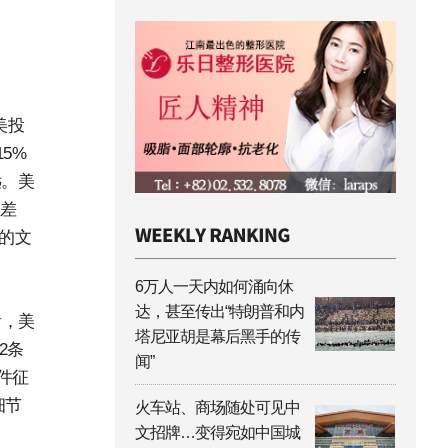
美投
5%
远。美
差
力的文
6万人一天内如何涌向休
达，甚至传出“特朗普和内
来看，美
塔尼亚胡是幕后黑手的传
2条
闻”
件征
细节
火车站、商场随处可见中
文招牌…变得宛如中国城