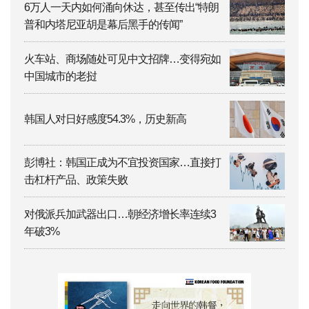
6万人一天内如何涌向休达，甚至传出“特朗
普和内塔尼亚胡是幕后黑手的传闻”
火车站、商场随处可见中文招牌…变得宛如
中国城市的老挝
韩国人对日好感度54.3%，历史新高
彭博社：韩国正成为不宜投资国家…直接打
击杠杆产品、政策失败
对俄派兵加武器出口…朝经济增长率连续3
年破3%