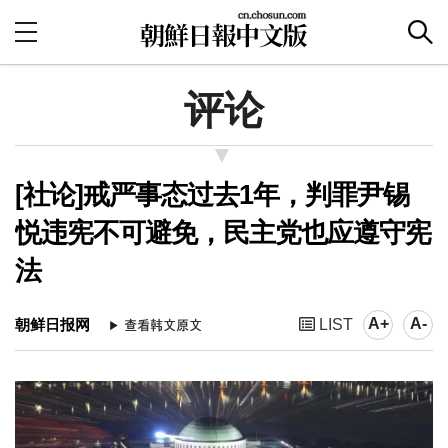
评论
[社论]戒严事态过去1年，判罪尹锡
悦违宪不可避免，民主党也应遵守宪
法
A+
A-
朝鲜日报网
LIST