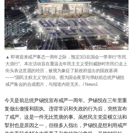
▲ 即将迎来戒严事态一周年之际，预定3日在国会一带举行“市民
大游行”。本次活动旨在重温去年民主主义受到威胁时市民们走上
街头表达意愿的经历，被视为象征了新政府提出的国政基调
——“国民主权主义”的活动。图为国会夜景与弹劾前总统尹锡悦
戒严集会的合成图片，与报道内容无关。/ News1
今天是前总统尹锡悦宣布戒严一周年。尹锡悦在三年里重
复做出傲慢和固执、违背常识和失政的行为后，突然宣布
了戒严。这是一件无比荒唐的事。虽然民主党蛮横立法和
掣肘也是原因之一，但很多人指出，尹锡悦是想利用戒严