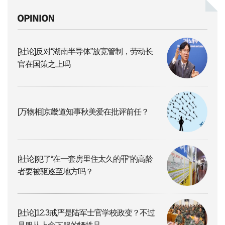
[社论]反对“湖南半导体”放宽管制，劳动长
官在国策之上吗
[万物相]京畿道知事秋美爱在批评前任？
[社论]犯了“在一套房里住太久的罪”的高龄
者要被驱逐至地方吗？
[社论]12.3戒严是陆军士官学校政变？不过