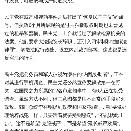
守政党，就应该与戒严彻底决裂。
民主党在戒严和弹劾事件之后打出了“恢复民主主义”的旗
号。但执政6个月所展现的是过去独裁政权时期也未曾见
过的粗暴和蛮横。民主党一上台就通过了解散检察机关的
法案。他们要求大法院院长辞职，还引入四审制和“曲解法
律罪”、解散法院行政处、设立内乱裁判部等。这些都是违
反宪法的行为。
民主党把公务员和军人被视为潜在的“内乱协助者”，正在
对其进行手机调查。民主党还公然宣称要解散第一在野
党。在国民之力所属的12名市道知事中，有6人正在接受
调查。虽然方法不同，但其意图都是用不正常的手段消灭
政敌。韩国总统李在明提到政变和国家犯罪时，称“要像处
理纳粹战犯一样，只要活着就要受到惩罚”，“不能就此止
步”。这不是希望“克服戒严”，而是希望“延长戒严政局”。