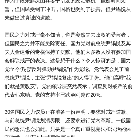
作为手段来解决由其妻子引发的政治危机。虽然时间短
暂，但国民受到了冲击，国格也受到了损害。但尹锡悦从
未做出过真诚的道歉。
国民之力对戒严毫不知情，也是突然失去政权的受害者，
但国民之力并不能免除责任。国力党对前总统尹锡悦及其
夫人金建希的专横保持了沉默。他们大多数人没有参加国
会解除戒严的表决。这是想干什么？令人惊讶的是，国力
党至今仍把“反对弹劾尹锡悦”作为党论。党代表会见了前
总统尹锡悦，主张“尹锡悦复出”的人得了势。他们高呼“我
们就是黄教安”。党的领导层突然表示，调查反对戒严的前
代表韩东勋。党的支持率已跌至刚越过20%。
30名国民之力议员正在准备一份声明，要求对戒严道歉、
与前总统尹锡悦划清界限，还要求进行党内革新。一般国
民的想法也会如此。只要是一个真正重视宪法和法治的保