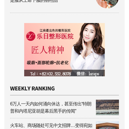
是服从上命下服的牺牲品
6万人一天内如何涌向休达，甚至传出“特朗
普和内塔尼亚胡是幕后黑手的传闻”
火车站、商场随处可见中文招牌…变得宛如