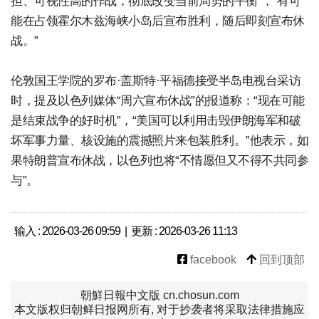
担、可视性高的作战，彻底改变当前局势的平衡”，“有可
能在占领霍尔木兹海峡小岛后宣布胜利，随后即刻宣布休
战。”
伦敦国王学院的罗布·盖斯特·平福德接受半岛电视台采访
时，提及以色列媒体“周六宣布休战”的报道称：“现在可能
是结束战争的好时机”，“美国可以利用击毁伊朗海军和破
坏军事力量、核设施的震撼照片来包装胜利。”他表示，如
果特朗普宣布休战，以色列也将“不情愿但又不得不共同参
与”。
输入 : 2026-03-26 09:59 | 更新 : 2026-03-26 11:13
facebook
回到顶部
朝鮮日報中文版 cn.chosun.com
本文版权归朝鲜日报网所有, 对于抄袭者将采取法律措施应