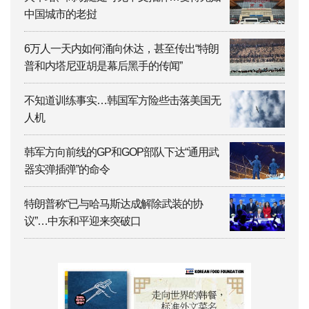
中国城市的老挝
6万人一天内如何涌向休达，甚至传出“特朗
普和内塔尼亚胡是幕后黑手的传闻”
不知道训练事实…韩国军方险些击落美国无
人机
韩军方向前线的GP和GOP部队下达“通用武
器实弹插弹”的命令
特朗普称“已与哈马斯达成解除武装的协
议”…中东和平迎来突破口