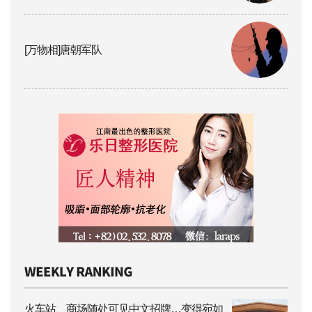
[万物相]唐朝军队
火车站、商场随处可见中文招牌…变得宛如