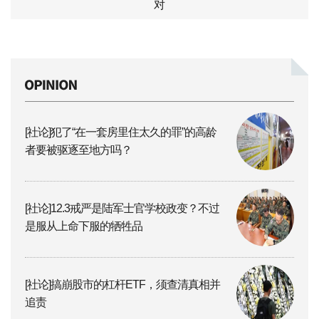
对
[社论]犯了“在一套房里住太久的罪”的高龄
者要被驱逐至地方吗？
[社论]12.3戒严是陆军士官学校政变？不过
是服从上命下服的牺牲品
[社论]搞崩股市的杠杆ETF，须查清真相并
追责