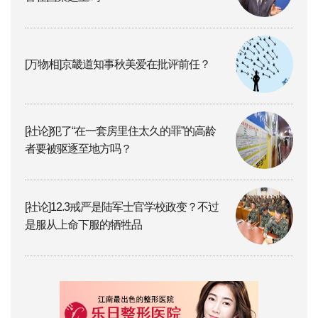
[万物相]京畿道知事秋美爱在批评前任？
[社论]犯了“在一套房里住太久的罪”的高龄
者要被驱逐至地方吗？
[社论]12.3戒严是陆军士官学校政变？不过
是服从上命下服的牺牲品