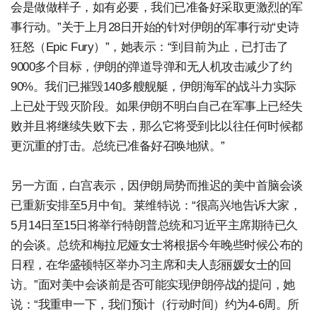
会是做做样子，如有必要，我们已准备好采取更激烈的军
事行动。”关于上月28日开始的针对伊朗的军事行动“史诗
狂怒（Epic Fury）”，她表示：“到目前为止，已打击了
9000多个目标，伊朗的弹道导弹和无人机攻击减少了约
90%。我们已摧毁140多艘舰艇，伊朗海军的战斗力实际
上已处于毁灭阶段。如果伊朗不明白自己在军事上已经失
败并且将继续失败下去，那么它将受到比以往任何时候都
更沉重的打击。总统已准备好召唤地狱。”
另一方面，白宫表示，因伊朗局势而推迟的美中首脑会谈
已重新安排至5月中旬。莱维特说：“很高兴地告诉大家，
5月14日至15日将举行特朗普总统和习近平主席期待已久
的会谈。总统和梅拉尼娅女士将根据今年晚些时候公布的
日程，在华盛顿特区举办习主席和夫人彭丽媛女士的回
访。”面对美中会谈前是否可能实现伊朗停战的提问，她
说：“我重申一下，我们预计（行动时间）约为4-6周。所