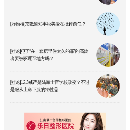
[万物相]京畿道知事秋美爱在批评前任？
[社论]犯了“在一套房里住太久的罪”的高龄
者要被驱逐至地方吗？
[社论]12.3戒严是陆军士官学校政变？不过
是服从上命下服的牺牲品