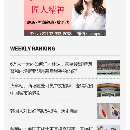
6万人一天内如何涌向休达，甚至传出“特朗
普和内塔尼亚胡是幕后黑手的传闻”
火车站、商场随处可见中文招牌…变得宛如
中国城市的老挝
韩国人对日好感度54.3%，历史新高
彭博社：韩国正成为不宜投资国家…直接打