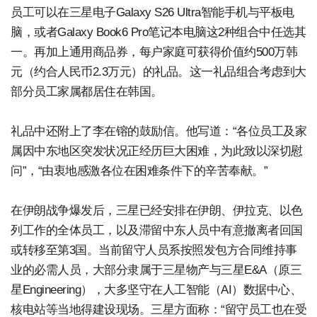
员工可以在三星电子Galaxy S26 Ultra智能手机与平板电
脑，或者Galaxy Book6 Pro笔记本电脑这2种组合中任选其
一。再加上通用商品券，每户家庭可获得价值约500万韩
元（约合人民币2.3万元）的礼品。这一礼品组合考虑到大
部分员工家属都居住在韩国。
礼品中还附上了李在镕的鼓励信。他写道：“各位员工及家
属因中东地区突发状况正经历巨大困难，为此致以深切慰
问”，“由衷地感激各位在困难条件下的辛苦奉献。”
在伊朗战争爆发后，三星已经安排在伊朗、伊拉克、以色
列工作的全体员工，以及滞留中东人员中有意撤离者回国
或转移至第3国。当前留守人员系按照发包方合同维持事
业的必需人员，大部分隶属于三星物产与三星E&A（原三
星Engineering），大多坚守在人工智能（AI）数据中心、
核电站等当地得建设现场。三星方面称：“留守员工也在受