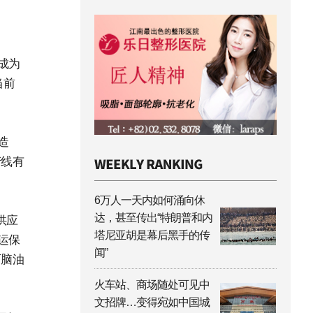
成为
当前
造
产线有
6万人一天内如何涌向休
达，甚至传出“特朗普和内
供应
塔尼亚胡是幕后黑手的传
运保
闻”
石脑油
火车站、商场随处可见中
文招牌…变得宛如中国城