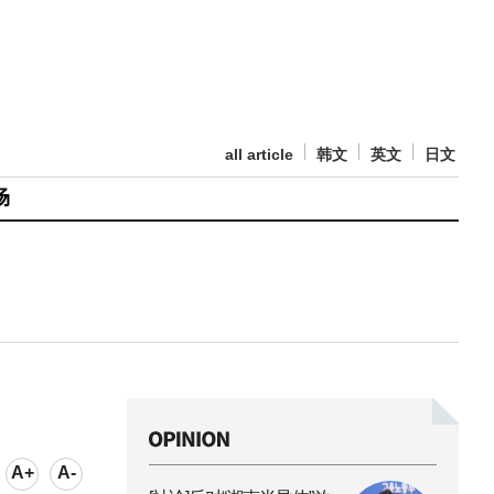
all article
韩文
英文
日文
场
A+
A-