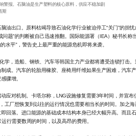
拉响警报。石脑油是生产塑料的核心原料，供应不稳加剧
西斯
脑油出口。原料枯竭导致石油化学行业被迫停工“关门”的担忧
问题”的判断被自己迅速推翻。国际能源署（IEA）秘书长称
响的水平”，警告史上最严重的能源危机即将来袭。
油化学，造船、钢铁、汽车等韩国主力产业都将遭受连锁打击。
油制成。汽车的轮胎用橡胶、座椅用纤维如果生产困难，汽车
安感骤增。
动应对机制。卡塔尔称，LNG设施修复需要3年时间，并宣布
束，工厂想恢复到以往的运行情况也需要相当长的时间。加之海
立即回落。进口能源的基础成本结构本身已经大幅升高。而且
常运行需要数周的时间，以及高昂的费用。