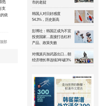
源危
市的老挝
与支
韩国人对日好感度
G的依
54.3%，历史新高
彭博社：韩国正成为不宜
投资国家…直接打击杠杆
顶部
产品、政策失败
对俄派兵加武器出口…朝
经济增长率连续3年破3%