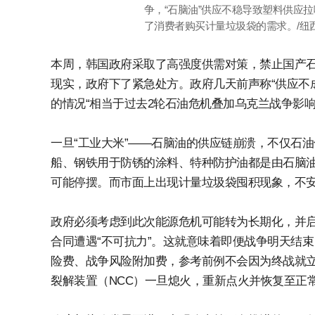
争，“石脑油”供应不稳导致塑料供应
了消费者购买计量垃圾袋的需求。/纽
本周，韩国政府采取了高强度供需对策，禁止国产石
现实，政府下了紧急处方。政府几天前声称“供应不成
的情况“相当于过去2轮石油危机叠加乌克兰战争影
一旦“工业大米”——石脑油的供应链崩溃，不仅石
船、钢铁用于防锈的涂料、特种防护油都是由石脑
可能停摆。而市面上出现计量垃圾袋囤积现象，不
政府必须考虑到此次能源危机可能转为长期化，并启
合同遭遇“不可抗力”。这就意味着即便战争明天结
险费、战争风险附加费，参考前例不会因为终战就
裂解装置（NCC）一旦熄火，重新点火并恢复至正