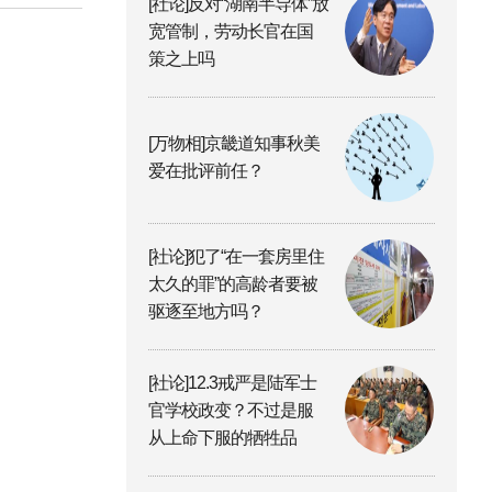
[社论]反对“湖南半导体”放
宽管制，劳动长官在国
策之上吗
[万物相]京畿道知事秋美
爱在批评前任？
[社论]犯了“在一套房里住
太久的罪”的高龄者要被
驱逐至地方吗？
[社论]12.3戒严是陆军士
官学校政变？不过是服
从上命下服的牺牲品