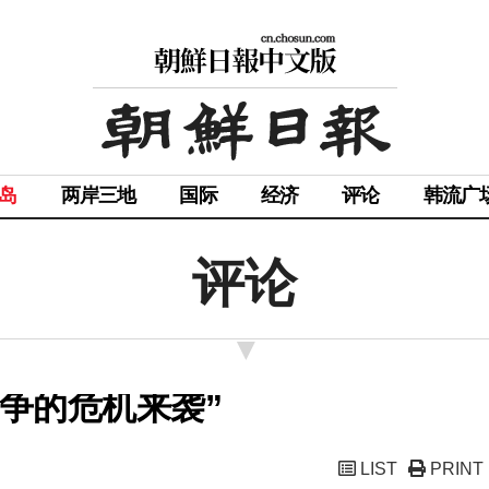
岛
两岸三地
国际
经济
评论
韩流广
评论
战争的危机来袭”
LIST
PRINT