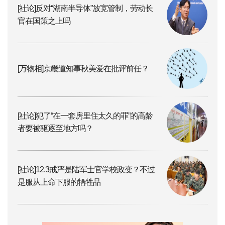
[社论]反对“湖南半导体”放宽管制，劳动长
官在国策之上吗
[万物相]京畿道知事秋美爱在批评前任？
[社论]犯了“在一套房里住太久的罪”的高龄
者要被驱逐至地方吗？
[社论]12.3戒严是陆军士官学校政变？不过
是服从上命下服的牺牲品