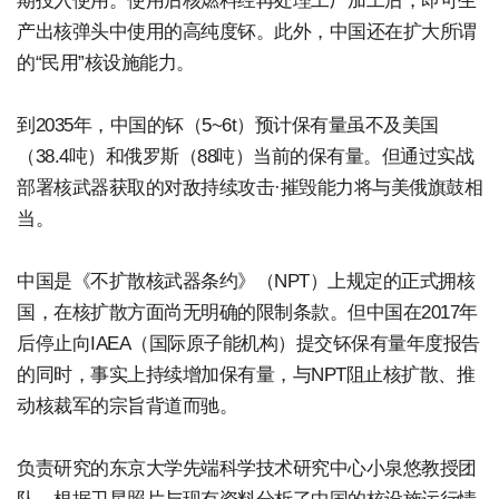
期投入使用。使用后核燃料经再处理工厂加工后，即可生
产出核弹头中使用的高纯度钚。此外，中国还在扩大所谓
的“民用”核设施能力。
到2035年，中国的钚（5~6t）预计保有量虽不及美国
（38.4吨）和俄罗斯（88吨）当前的保有量。但通过实战
部署核武器获取的对敌持续攻击·摧毁能力将与美俄旗鼓相
当。
中国是《不扩散核武器条约》（NPT）上规定的正式拥核
国，在核扩散方面尚无明确的限制条款。但中国在2017年
后停止向IAEA（国际原子能机构）提交钚保有量年度报告
的同时，事实上持续增加保有量，与NPT阻止核扩散、推
动核裁军的宗旨背道而驰。
负责研究的东京大学先端科学技术研究中心小泉悠教授团