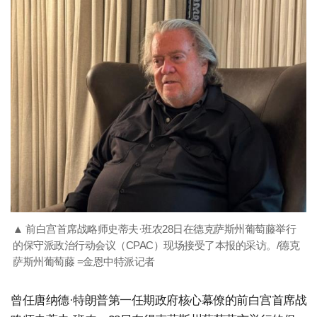
▲ 前白宫首席战略师史蒂夫·班农28日在德克萨斯州葡萄藤举行
的保守派政治行动会议（CPAC）现场接受了本报的采访。/德克
萨斯州葡萄藤 =金恩中特派记者
曾任唐纳德·特朗普第一任期政府核心幕僚的前白宫首席战