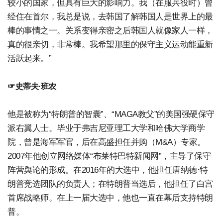
较小的国家，但具有巨大的影响力。我（在服兵役时）曾
经住在首尔，我总是说，去韩国了解韩国人是世界上的最
棒的事情之一。关系变得亲密之后韩国人就像家人一样，
真的很亲切，非常棒。我希望那里的保守主义运动能重新
活跃起来。”
☞史蒂夫·班农
他是被称为“特朗普的智囊”、“MAGA教父”的美国强硬保守
派右翼人士。毕业于弗吉尼亚理工大学和哈佛大学商学
院，曾是海军军官，后在高盛担任并购（M&A）专家。
2007年他创立网络媒体“布莱特巴特新闻网”，主导了保守
阵营舆论的形成。在2016年的大选中，他担任唐纳德·特
朗普竞选团队的负责人；在特朗普当选后，他担任了白宫
首席战略师。在上一届大选中，他也一直在幕后支持特朗
普。