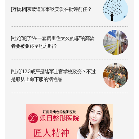
[万物相]京畿道知事秋美爱在批评前任？
[社论]犯了“在一套房里住太久的罪”的高龄
者要被驱逐至地方吗？
[社论]12.3戒严是陆军士官学校政变？不过
是服从上命下服的牺牲品