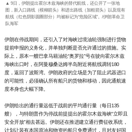
▲ 9日，伊朗提出霍尔木兹海峡的替代航线，还公开了一张地
图，新入口路线（模糊箭头）和进出路线（加粗箭头）以及现有
航线（红色阴影圆圈部分）均被标记为“危险区域”。/伊朗革命卫
队海军
伊朗在停战期间，还引入了对海峡过境油轮强制进行货物
提前申报的义务化，并单独判断是否允许通过的措施。实
际上，原本一艘巴拿马籍油轮“奥罗拉”号在驶向霍尔木兹
海峡出口时，在阿曼穆桑达姆半岛附近将航线调转180
度，返回了波斯湾。伊朗政府的立场是为了阻止武器进口
的可能性，必须确认所有船只的货物和移动，因此通航速
度本身也大幅下降。
伊朗给出的通行量远低于战前的平均通行量（每日135
艘），与特朗普作为停战前提提出的霍尔木兹海峡“立即且
安全开放”相去甚远。伊朗还在推进建立通行费征收系统，
计划让装有本国原油和物资的船只免费通过，且对友好国