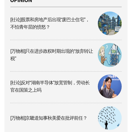
[社论]股票和房地产后出现“废巴士住宅”，
不怕青年层的愤怒？
[万物相]只在进步政权时期出现的“放弃转让
税”
[社论]反对“湖南半导体”放宽管制，劳动长
官在国策之上吗
[万物相]京畿道知事秋美爱在批评前任？