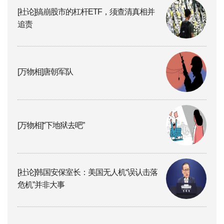
[社论]搞崩股市的杠杆ETF，须查清真相并
追责
[万物相]唐朝军队
[万物相]“下地狱去吧”
[社论]韩国安保室长：美国无人机“误认击落
危机”并非大事