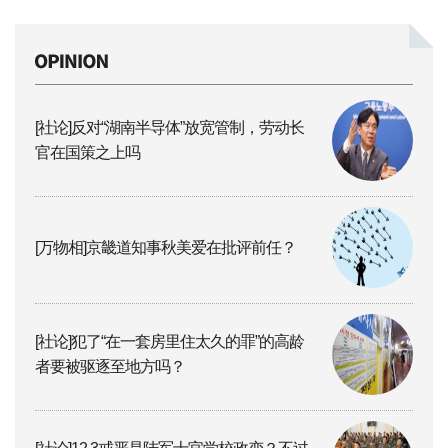
[社论]反对“湖南半导体”放宽管制，劳动长
官在国策之上吗
[万物相]京畿道知事秋美爱在批评前任？
[社论]犯了“在一套房里住太久的罪”的高龄
者要被驱逐至地方吗？