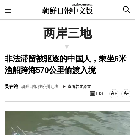
两岸三地
非法滞留被驱逐的中国人，乘坐6米
渔船跨海570公里偷渡入境
吴在镕
朝鲜日报驻济州记者
A+
A-
LIST