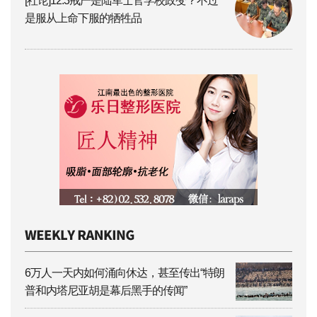
[社论]12.3戒严是陆军士官学校政变？不过
是服从上命下服的牺牲品
6万人一天内如何涌向休达，甚至传出“特朗
普和内塔尼亚胡是幕后黑手的传闻”