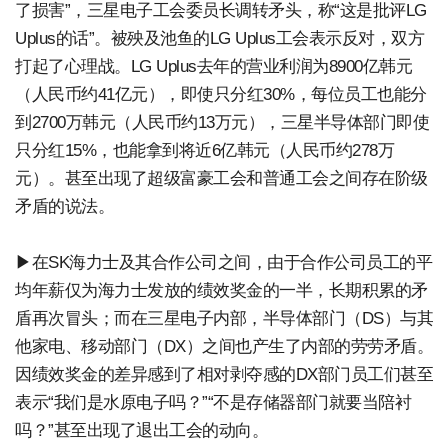
了损害”，三星电子工会委员长调转矛头，称“这是批评LG
Uplus的话”。被殃及池鱼的LG Uplus工会表示反对，双方
打起了心理战。LG Uplus去年的营业利润为8900亿韩元
（人民币约41亿元），即使只分红30%，每位员工也能分
到2700万韩元（人民币约13万元），三星半导体部门即使
只分红15%，也能拿到将近6亿韩元（人民币约278万
元）。甚至出现了超级富豪工会和普通工会之间存在阶级
矛盾的说法。
▶在SK海力士及其合作公司之间，由于合作公司员工的平
均年薪仅为海力士发放的绩效奖金的一半，长期积累的矛
盾再次冒头；而在三星电子内部，半导体部门（DS）与其
他家电、移动部门（DX）之间也产生了内部的劳劳矛盾。
因绩效奖金的差异感到了相对剥夺感的DX部门员工们甚至
表示“我们是水原电子吗？”“不是存储器部门就要当陪衬
吗？”甚至出现了退出工会的动向。