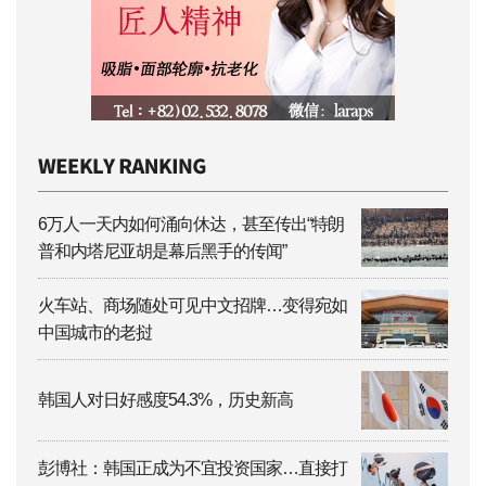
6万人一天内如何涌向休达，甚至传出“特朗
普和内塔尼亚胡是幕后黑手的传闻”
火车站、商场随处可见中文招牌…变得宛如
中国城市的老挝
韩国人对日好感度54.3%，历史新高
彭博社：韩国正成为不宜投资国家…直接打