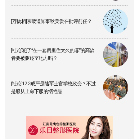
[万物相]京畿道知事秋美爱在批评前任？
[社论]犯了“在一套房里住太久的罪”的高龄
者要被驱逐至地方吗？
[社论]12.3戒严是陆军士官学校政变？不过
是服从上命下服的牺牲品