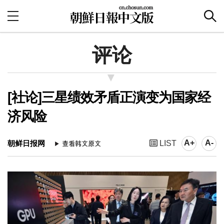
评论
[社论]三星绩效矛盾正演变为国家经
济风险
A+
A-
朝鲜日报网
LIST