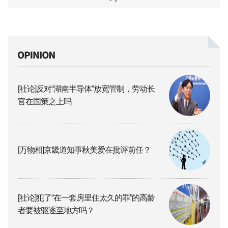
[社论]反对“湖南半导体”放宽管制，劳动长
官在国策之上吗
[万物相]京畿道知事秋美爱在批评前任？
[社论]犯了“在一套房里住太久的罪”的高龄
者要被驱逐至地方吗？