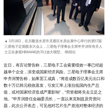
▲ 3月18日，在京畿道水原市灵通区水原会展中心举行的第57届
三星电子定期股东大会上，三星电子理事会主席申齐润等有关人
士正在参观HBM4/4E的70:1放大模型。 /韩联社
近日，有言论警告称，三星电子工会索要绩效一事已经超
越单个企业，演变成国家经济风险。三星电子理事会主席
申齐润警告称，如果罢工成真，“将造成数百亿美元出口和
数十万亿韩元税收蒸发，引发汇率上涨拉低国内生产总
值，或对国家经济造成严重影响”，“劳资都将失去立足之
地。”申齐润曾任金融委员长，一直以来克制提及劳资问
题，此次公开表态，可见他对芯片生产差池对整体经济的