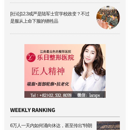
[社论]12.3戒严是陆军士官学校政变？不过
是服从上命下服的牺牲品
6万人一天内如何涌向休达，甚至传出“特朗