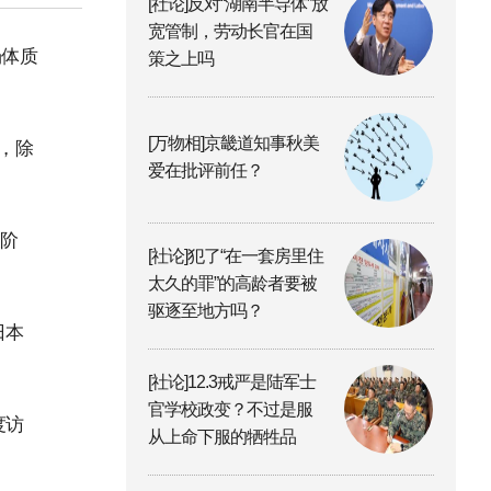
[社论]反对“湖南半导体”放
宽管制，劳动长官在国
场体质
策之上吗
[万物相]京畿道知事秋美
，除
爱在批评前任？
长阶
[社论]犯了“在一套房里住
太久的罪”的高龄者要被
驱逐至地方吗？
日本
[社论]12.3戒严是陆军士
官学校政变？不过是服
度访
从上命下服的牺牲品