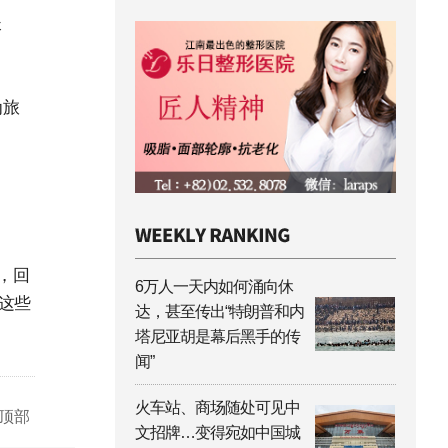
长
为旅
，回
6万人一天内如何涌向休
，这些
达，甚至传出“特朗普和内
塔尼亚胡是幕后黑手的传
闻”
火车站、商场随处可见中
顶部
文招牌…变得宛如中国城