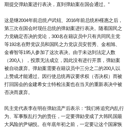
期提交弹劾案进行表决，直到弹劾案在国会通过。”
这是继2004年前总统卢武铉、2016年前总统朴槿惠之后，
第三次在国会对现任总统的弹劾案进行表决。随着国民之
力党确定否决的党论，300名在籍议员中只有共同民主党
等192名在野党议员和国民之力党议员安哲秀、金相旭、
金睿智等195人参加了这次表决。由于未达到法定人数
（200人），投票无法成立，因此没有进行开票，弹劾案
被自动废弃。弹劾案需要在籍议员中三分之二的200人以
上赞成才能通过。因行使总统再议要求权（否决权）而被
打回国会的金建希女士特检法案也在当天的重新表决中被
否决而废弃。
民主党代表李在明在弹劾流产后表示：“我们将追究内乱行
为、军事叛乱行为的责任，一定要弹劾变成了大韩民国最
大风险的尹锡悦。在年底年初之前，一定要让这个国家恢