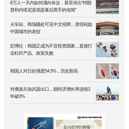
6万人一天内如何涌向休达，甚至传出“特朗
普和内塔尼亚胡是幕后黑手的传闻”
火车站、商场随处可见中文招牌…变得宛如
中国城市的老挝
彭博社：韩国正成为不宜投资国家…直接打
击杠杆产品、政策失败
韩国人对日好感度54.3%，历史新高
对俄派兵加武器出口…朝经济增长率连续3
年破3%