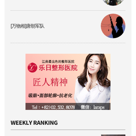
[万物相]唐朝军队