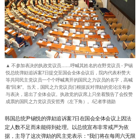
▲ 不参加表决的执政党议员……呼喊其姓名的在野党议员 - 尹锡
悦总统弹劾追诉案7日提交至国会全体会议后，院内代表朴赞大
等共同民主党议员一个个呼喊离开的国民之力议员的名字，高喊
着“回来”。当天，国民之力党议员们根据反对弹劾的党论没有参
与表决，退出了全体会议。执政党的议席上只坐着预告了会投赞
成票的国民之力党议员安哲秀（左下角）。/记者李德勋
韩国总统尹锡悦的弹劾追诉案7日在国会全体会议上因法
定人数不足而未能得到处理。以总统宣布非常戒严为依
据，主导了这次弹劾的民主党表示：“我们将在每周六无限