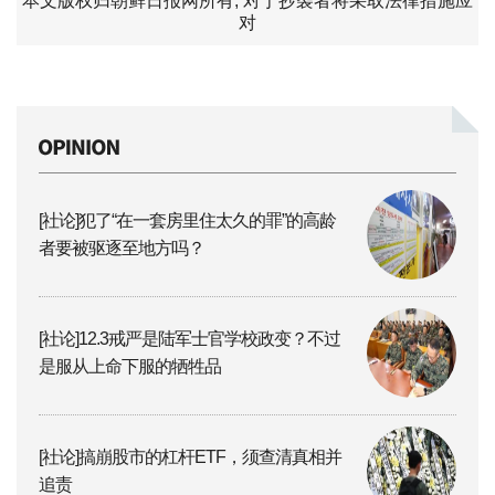
本文版权归朝鲜日报网所有, 对于抄袭者将采取法律措施应
对
[社论]犯了“在一套房里住太久的罪”的高龄
者要被驱逐至地方吗？
[社论]12.3戒严是陆军士官学校政变？不过
是服从上命下服的牺牲品
[社论]搞崩股市的杠杆ETF，须查清真相并
追责