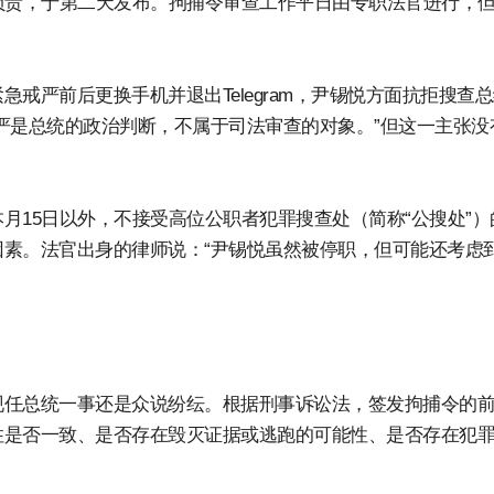
负责，于第二天发布。拘捕令审查工作平日由专职法官进行，
。
戒严前后更换手机并退出Telegram，尹锡悦方面抗拒搜查
严是总统的政治判断，不属于司法审查的对象。”但这一主张没
月15日以外，不接受高位公职者犯罪搜查处（简称“公搜处”）
素。法官出身的律师说：“尹锡悦虽然被停职，但可能还考虑
现任总统一事还是众说纷纭。根据刑事诉讼法，签发拘捕令的
住是否一致、是否存在毁灭证据或逃跑的可能性、是否存在犯