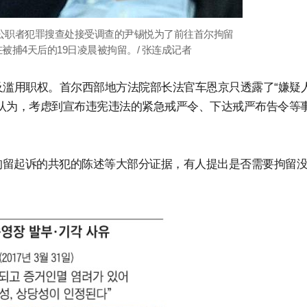
位公职者犯罪搜查处接受调查的尹锡悦为了前往首尔拘留
捕4天后的19日凌晨被拘留。/ 张连成记者
及滥用职权。首尔西部地方法院部长法官车恩京只透露了“嫌疑
认为，考虑到宣布违宪违法的紧急戒严令、下达戒严布告令等
拘留起诉的共犯的陈述等大部分证据，有人提出是否需要拘留