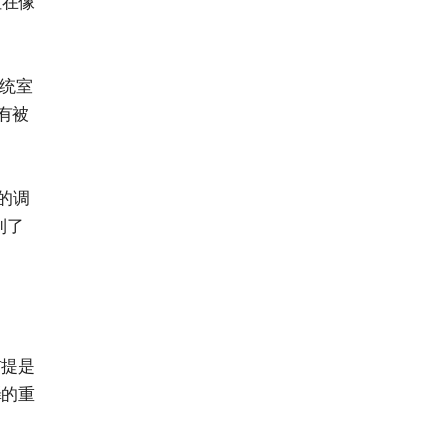
但在像
总统室
有被
的调
到了
前提是
罪的重