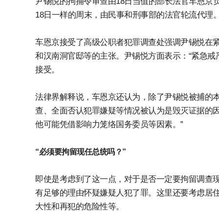
尹锡悦的拘捕令审查由18日当值的部长法官车恩京
18日一样的周末，由民事和刑事部的法官轮流代理
车恩京接受了高级公职者犯罪调查处强调尹锡悦在紧急
和汉南洞官邸等的主张。尹锡悦方面表示：“紧急戒
接受。
法律界解释说，车恩京还认为，除了尹锡悦被捕的本
查、全面否认犯罪嫌疑等情况被认为是毁灭证据的因
他可能凭借影响力笼络国务委员等因素。”
“必须要拘留现任总统吗？”
即使是考虑到了这一点，对于是否一定要拘留调查
有足够的理由怀疑嫌疑人犯了罪。这里还要考虑居
大性和再犯的危险性等。