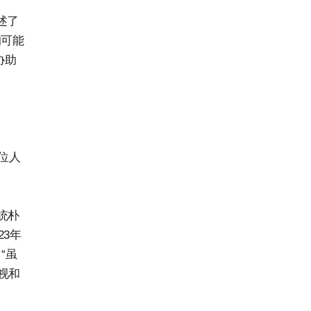
述了
的可能
协助
位人
统朴
3年
“虽
视和