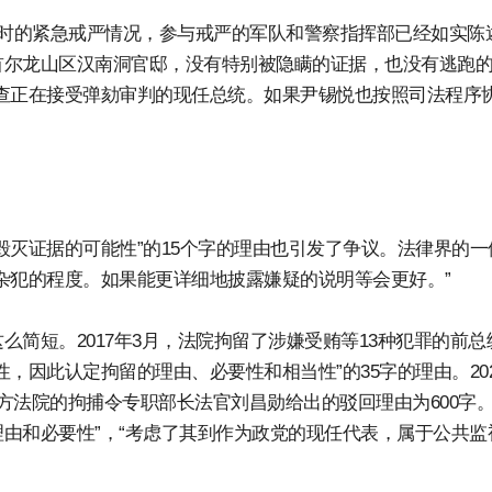
小时的紧急戒严情况，参与戒严的军队和警察指挥部已经如实陈
首尔龙山区汉南洞官邸，没有特别被隐瞒的证据，也没有逃跑
查正在接受弹劾审判的现任总统。如果尹锡悦也按照司法程序
毁灭证据的可能性”的15个字的理由也引发了争议。法律界的一
杂犯的程度。如果能更详细地披露嫌疑的说明等会更好。”
简短。2017年3月，法院拘留了涉嫌受贿等13种犯罪的前总
，因此认定拘留的理由、必要性和相当性”的35字的理由。202
方法院的拘捕令专职部长法官刘昌勋给出的驳回理由为600字。
由和必要性”，“考虑了其到作为政党的现任代表，属于公共监