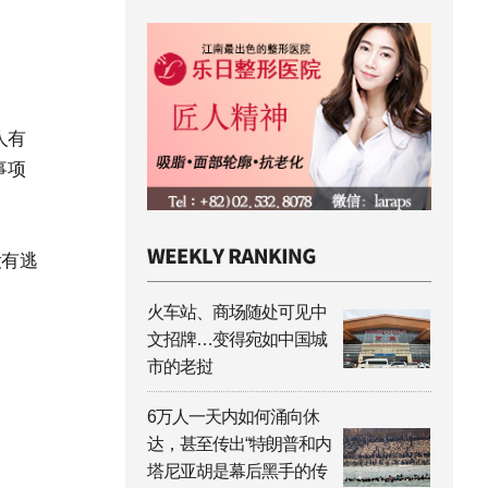
人有
事项
没有逃
火车站、商场随处可见中
文招牌…变得宛如中国城
市的老挝
6万人一天内如何涌向休
达，甚至传出“特朗普和内
塔尼亚胡是幕后黑手的传