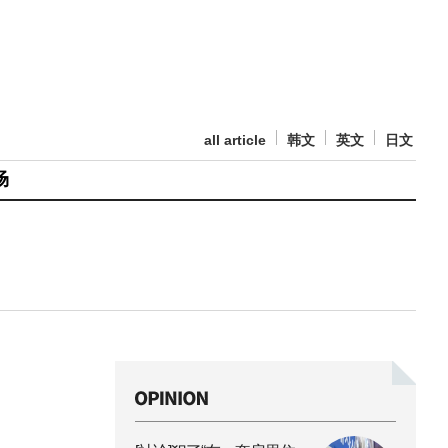
all article
韩文
英文
日文
场