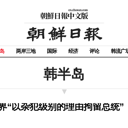
岛
两岸三地
国际
经济
评论
韩流广
韩半岛
界“以杂犯级别的理由拘留总统”