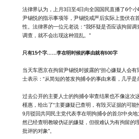
法律界认为，上月3日至4日向全国国民直播了6个
尹锡悦的指示事项等，尹锡悦戒严后实际上蛰伏在
性。法律界的一位元老说：“我怀疑是否应该拘留调
调查，就不会出现这种混乱。”
只有15个字……李在明时候的事由就有600字
当天车恩京在拘留尹锡悦时披露的“担心嫌疑人会有
士表示：“从简短的签发拘捕令的事由来看，几乎是
过去公开的主要人士的拘捕令审查结果也不像这次这么
槿惠，给出了“主要嫌疑已查明，有毁灭证据的可能性
9月驳回共同民主党代表李在明拘捕令的首尔中央地
然已经查明教唆伪证的嫌疑，但很难认为有拘留的理
批评的对象”。