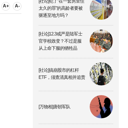
[社论]犯了“在一套房里住
A+
A-
太久的罪”的高龄者要被
驱逐至地方吗？
[社论]12.3戒严是陆军士
官学校政变？不过是服
从上命下服的牺牲品
[社论]搞崩股市的杠杆
ETF，须查清真相并追责
[万物相]唐朝军队