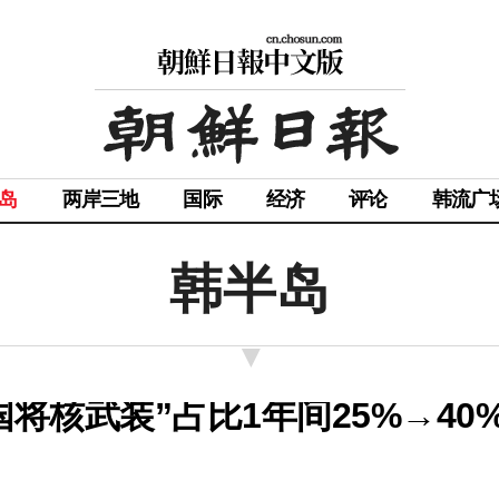
岛
两岸三地
国际
经济
评论
韩流广
韩半岛
将核武装”占比1年间25%→40