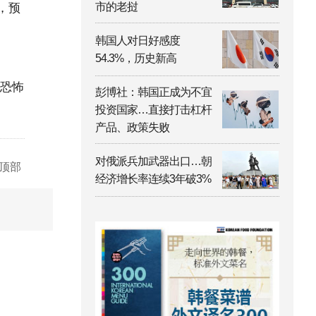
市的老挝
，预
韩国人对日好感度
54.3%，历史新高
为恐怖
彭博社：韩国正成为不宜
投资国家…直接打击杠杆
产品、政策失败
对俄派兵加武器出口…朝
顶部
经济增长率连续3年破3%