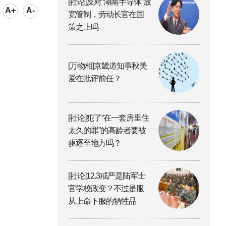
[社论]反对“湖南半导体”放
A+
A-
宽管制，劳动长官在国
策之上吗
[万物相]京畿道知事秋美
爱在批评前任？
[社论]犯了“在一套房里住
太久的罪”的高龄者要被
驱逐至地方吗？
[社论]12.3戒严是陆军士
官学校政变？不过是服
从上命下服的牺牲品