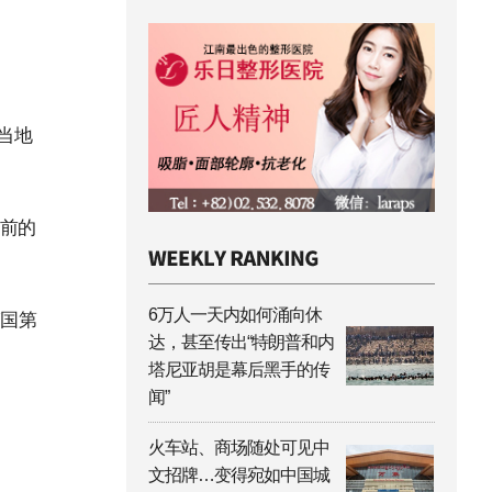
当地
年前的
6万人一天内如何涌向休
韩国第
达，甚至传出“特朗普和内
塔尼亚胡是幕后黑手的传
闻”
火车站、商场随处可见中
文招牌…变得宛如中国城