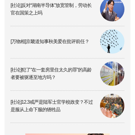
[社论]反对“湖南半导体”放宽管制，劳动长
官在国策之上吗
[万物相]京畿道知事秋美爱在批评前任？
[社论]犯了“在一套房里住太久的罪”的高龄
者要被驱逐至地方吗？
[社论]12.3戒严是陆军士官学校政变？不过
是服从上命下服的牺牲品