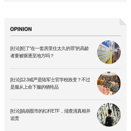
[社论]犯了“在一套房里住太久的罪”的高龄
者要被驱逐至地方吗？
[社论]12.3戒严是陆军士官学校政变？不过
是服从上命下服的牺牲品
[社论]搞崩股市的杠杆ETF，须查清真相并
追责