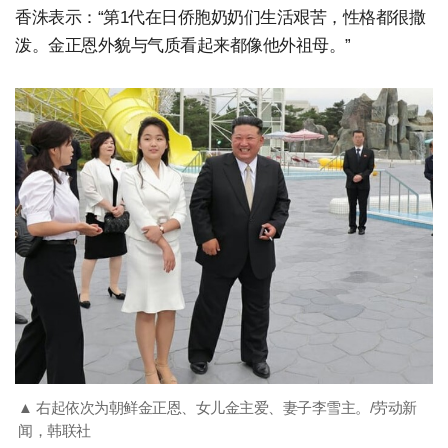
香洙表示：“第1代在日侨胞奶奶们生活艰苦，性格都很撒
泼。金正恩外貌与气质看起来都像他外祖母。”
▲ 右起依次为朝鲜金正恩、女儿金主爱、妻子李雪主。/劳动新
闻，韩联社