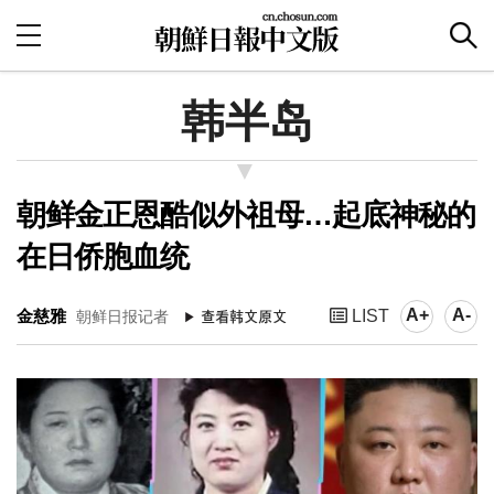
韩半岛
朝鲜金正恩酷似外祖母…起底神秘的
在日侨胞血统
A+
A-
金慈雅
LIST
朝鲜日报记者