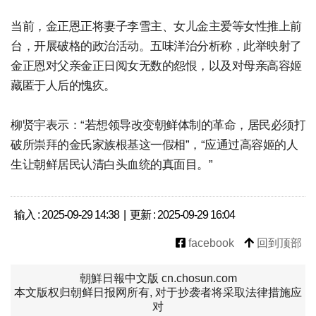
当前，金正恩正将妻子李雪主、女儿金主爱等女性推上前
台，开展破格的政治活动。五味洋治分析称，此举映射了
金正恩对父亲金正日阅女无数的怨恨，以及对母亲高容姬
藏匿于人后的愧疚。
柳贤宇表示：“若想领导改变朝鲜体制的革命，居民必须打
破所崇拜的金氏家族根基这一假相”，“应通过高容姬的人
生让朝鲜居民认清白头血统的真面目。”
输入 : 2025-09-29 14:38 | 更新 : 2025-09-29 16:04
facebook
回到顶部
朝鮮日報中文版 cn.chosun.com
本文版权归朝鲜日报网所有, 对于抄袭者将采取法律措施应
对