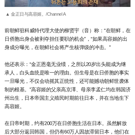
▲ 金正日与高容姬。/Channel A
前朝鲜驻科威特代理大使的柳贤宇（音）称：“在朝鲜，在
日侨胞出身会被剥夺担任要职的机会”，“如果高容姬的出
身成分曝光，在朝鲜社会将产生核弹级的冲击。”
他还表示：“金正恩毫无业绩，之所以20岁出头能成为继
承人，白头血统是唯一的理由。但生母是在日侨胞的事实
一旦曝光，不仅会动摇其正统性，还可能撼动朝鲜世袭体
制的根基。”高容姬的父亲高京澤、母亲李孟仁均在韩国济
州出生，日本帝国主义殖民时期前往日本，并在当地生下
高容姬。
在日帝时期，约有200万在日侨胞生活在日本。虽然解放
后大部分返回韩国，但仍有60万人因故滞留日本，他们在