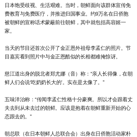
日本饱受歧视、生活艰难。当时，朝鲜面向该群体宣传免
费教育与免费医疗，并推进归国事业。约9万名在日侨胞
被朝鲜的宣称话术蒙蔽前往朝鲜，其中就包括高容姬一
家。
当天的节目还首次公开了金正恩外祖母李孟仁的照片。节
目嘉宾看到照片中与金正恩酷似的长相都难掩惊讶。
慈江道出身的脱北者郑尤娜（音）称：“亲人长得像，在朝
鲜人们会说‘吃奶奶长大的’。实在是太像了。”
五味洋治称：“传闻李孟仁性格十分豪爽。所以才会跟着丈
夫去到从未去过的朝鲜。应该是抱着在朝鲜重新开始的心
态跟去的。”
朝总联（在日本朝鲜人总联合会）出身在日侨胞活动家朴