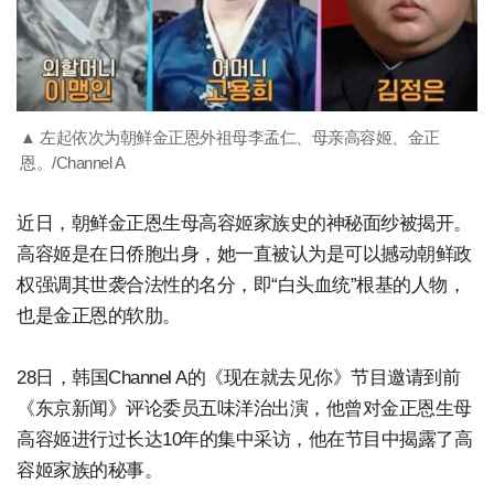
▲ 左起依次为朝鲜金正恩外祖母李孟仁、母亲高容姬、金正
恩。/Channel A
近日，朝鲜金正恩生母高容姬家族史的神秘面纱被揭开。
高容姬是在日侨胞出身，她一直被认为是可以撼动朝鲜政
权强调其世袭合法性的名分，即“白头血统”根基的人物，
也是金正恩的软肋。
28日，韩国Channel A的《现在就去见你》节目邀请到前
《东京新闻》评论委员五味洋治出演，他曾对金正恩生母
高容姬进行过长达10年的集中采访，他在节目中揭露了高
容姬家族的秘事。