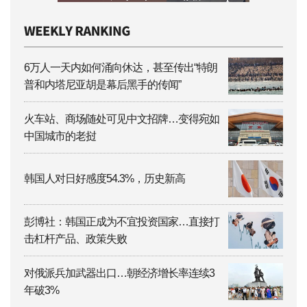
6万人一天内如何涌向休达，甚至传出“特朗
普和内塔尼亚胡是幕后黑手的传闻”
火车站、商场随处可见中文招牌…变得宛如
中国城市的老挝
韩国人对日好感度54.3%，历史新高
彭博社：韩国正成为不宜投资国家…直接打
击杠杆产品、政策失败
对俄派兵加武器出口…朝经济增长率连续3
年破3%