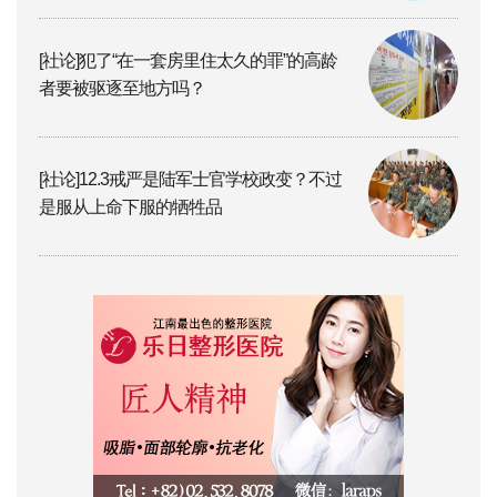
[社论]犯了“在一套房里住太久的罪”的高龄
者要被驱逐至地方吗？
[社论]12.3戒严是陆军士官学校政变？不过
是服从上命下服的牺牲品