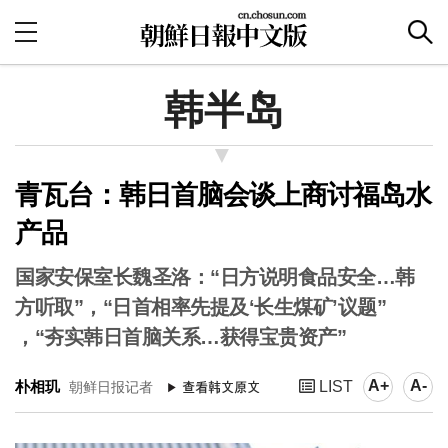
韩半岛
青瓦台：韩日首脑会谈上商讨福岛水
产品
国家安保室长魏圣洛：“日方说明食品安全…韩
方听取”，“日首相率先提及‘长生煤矿’议题”
，“夯实韩日首脑关系…获得宝贵资产”
A+
A-
朴相玑
LIST
朝鲜日报记者