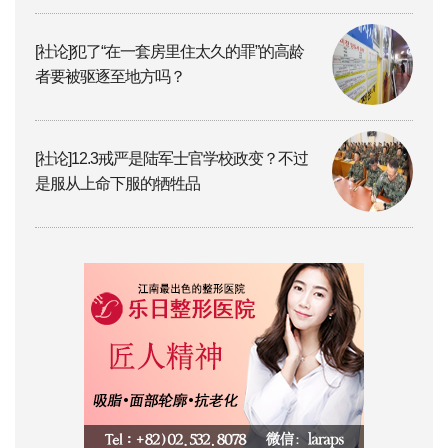
[社论]犯了“在一套房里住太久的罪”的高龄
者要被驱逐至地方吗？
[社论]12.3戒严是陆军士官学校政变？不过
是服从上命下服的牺牲品