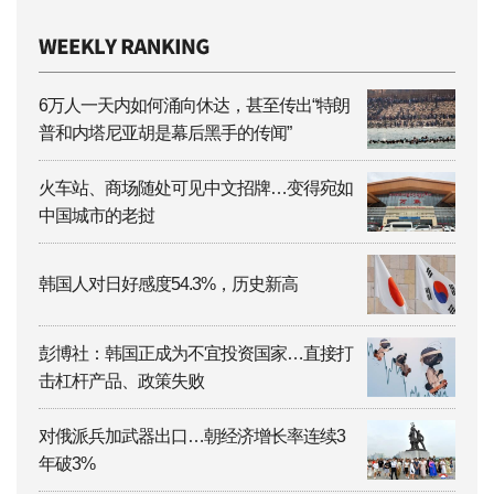
6万人一天内如何涌向休达，甚至传出“特朗
普和内塔尼亚胡是幕后黑手的传闻”
火车站、商场随处可见中文招牌…变得宛如
中国城市的老挝
韩国人对日好感度54.3%，历史新高
彭博社：韩国正成为不宜投资国家…直接打
击杠杆产品、政策失败
对俄派兵加武器出口…朝经济增长率连续3
年破3%