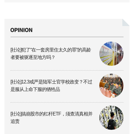
[社论]犯了“在一套房里住太久的罪”的高龄
者要被驱逐至地方吗？
[社论]12.3戒严是陆军士官学校政变？不过
是服从上命下服的牺牲品
[社论]搞崩股市的杠杆ETF，须查清真相并
追责