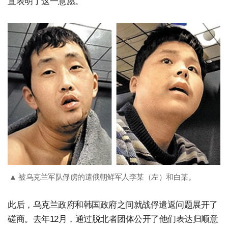
直表明了这一意愿。
▲ 被乌克兰军队俘虏的遣俄朝鲜军人李某（左）和白某。
此后，乌克兰政府和韩国政府之间就战俘遣返问题展开了
磋商。去年12月，通过脱北者团体公开了他们表达归顺意