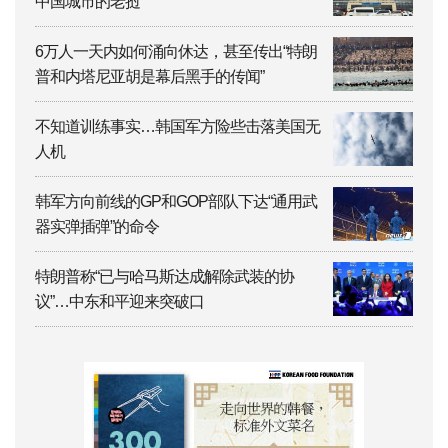
中国城市的老挝
6万人一天内如何涌向休达，甚至传出“特朗
普和内塔尼亚胡是幕后黑手的传闻”
不知道训练事实…韩国军方险些击落美国无
人机
韩军方向前线的GP和GOP部队下达“通用武
器实弹插弹”的命令
特朗普称“已与哈马斯达成解除武装的协
议”…中东和平迎来突破口