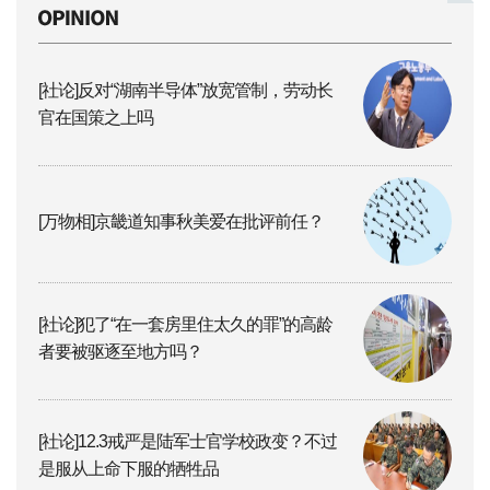
[社论]反对“湖南半导体”放宽管制，劳动长
官在国策之上吗
[万物相]京畿道知事秋美爱在批评前任？
[社论]犯了“在一套房里住太久的罪”的高龄
者要被驱逐至地方吗？
[社论]12.3戒严是陆军士官学校政变？不过
是服从上命下服的牺牲品