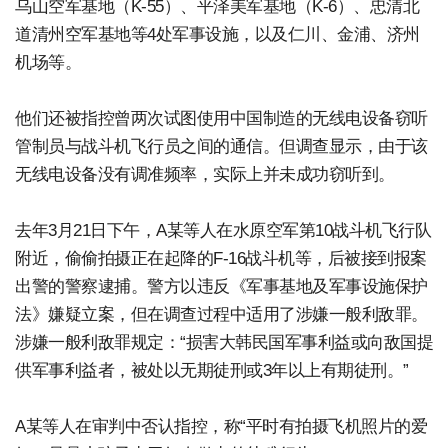
乌山空军基地（K-55）、平泽美军基地（K-6）、忠清北
道清州空军基地等4处军事设施，以及仁川、金浦、济州
机场等。
他们还被指控曾两次试图使用中国制造的无线电设备窃听
管制员与战斗机飞行员之间的通信。但调查显示，由于该
无线电设备没有调准频率，实际上并未成功窃听到。
去年3月21日下午，A某等人在水原空军第10战斗机飞行队
附近，偷偷拍摄正在起降的F-16战斗机等，后被接到报案
出警的警察逮捕。警方以违反《军事基地及军事设施保护
法》嫌疑立案，但在调查过程中适用了涉嫌一般利敌罪。
涉嫌一般利敌罪规定：“损害大韩民国军事利益或向敌国提
供军事利益者，被处以无期徒刑或3年以上有期徒刑。”
A某等人在审判中否认指控，称“平时有拍摄飞机照片的爱