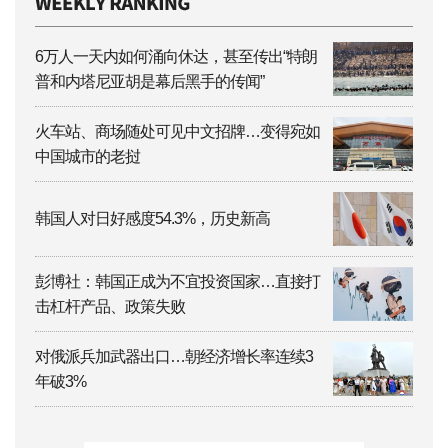
6万人一天内如何涌向休达，甚至传出“特朗
普和内塔尼亚胡是幕后黑手的传闻”
火车站、商场随处可见中文招牌…变得宛如
中国城市的老挝
韩国人对日好感度54.3%，历史新高
彭博社：韩国正成为不宜投资国家…直接打
击杠杆产品、政策失败
对俄派兵加武器出口…朝经济增长率连续3
年破3%