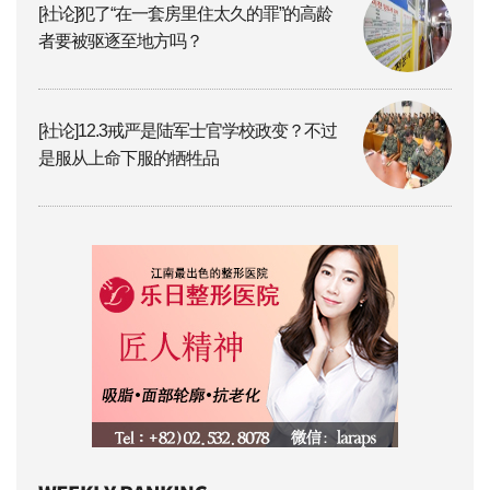
[社论]犯了“在一套房里住太久的罪”的高龄
者要被驱逐至地方吗？
[社论]12.3戒严是陆军士官学校政变？不过
是服从上命下服的牺牲品