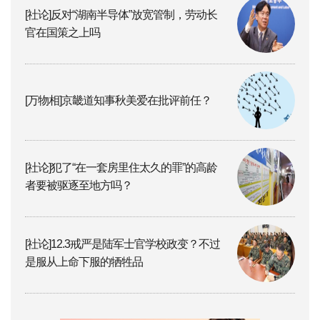
[社论]反对“湖南半导体”放宽管制，劳动长
官在国策之上吗
[万物相]京畿道知事秋美爱在批评前任？
[社论]犯了“在一套房里住太久的罪”的高龄
者要被驱逐至地方吗？
[社论]12.3戒严是陆军士官学校政变？不过
是服从上命下服的牺牲品