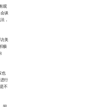
有观
思会谈
说法，
佰访美
积极
沟
权也
力进行
是不
，因