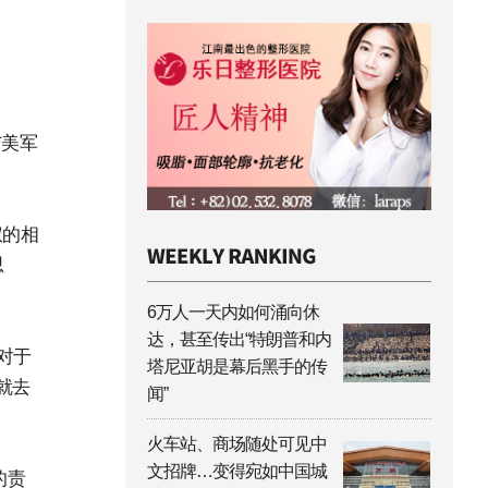
与美军
权的相
思
6万人一天内如何涌向休
达，甚至传出“特朗普和内
对于
塔尼亚胡是幕后黑手的传
就去
闻”
火车站、商场随处可见中
文招牌…变得宛如中国城
的责