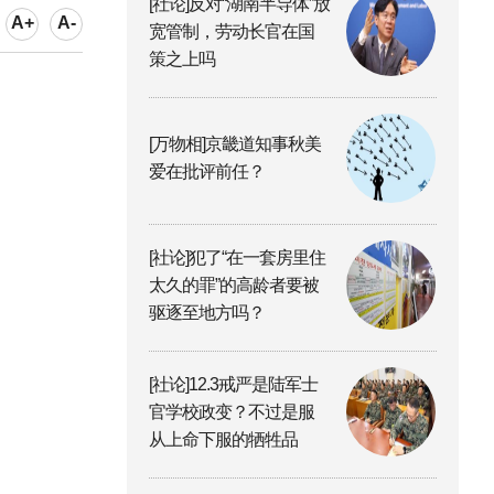
[社论]反对“湖南半导体”放
A+
A-
宽管制，劳动长官在国
策之上吗
[万物相]京畿道知事秋美
爱在批评前任？
[社论]犯了“在一套房里住
太久的罪”的高龄者要被
驱逐至地方吗？
[社论]12.3戒严是陆军士
官学校政变？不过是服
从上命下服的牺牲品