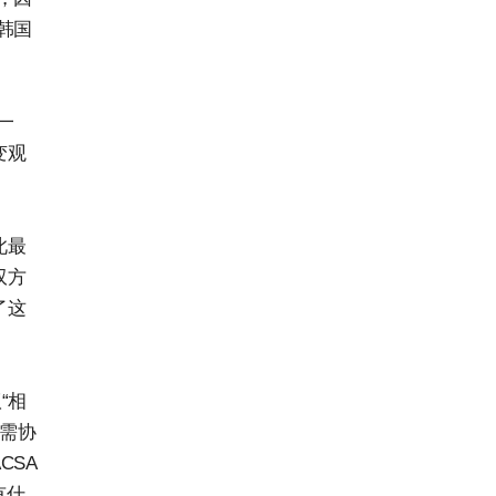
韩国
一
变观
此最
双方
了这
“相
军需协
CSA
有什