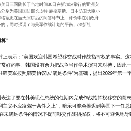
 韩美日三国防长于当地时间30日在新加坡举行的亚洲安
分别为美国国防部长皮特·赫格塞斯、日本防卫大臣小
赫格塞思在当天演讲后的问答环节上，评价李在明政府
的，同时强调了与美军作战计划的平衡。/法新社
算”
节上表示：“美国欢迎韩国希望移交战时作战指挥权的事实。这
非常好的事。韩国没有余力把战争当作学术演习来对待，因此
韩美军按照韩美协议以“满足条件”为基础，提出2029年第一
。
烈表达了要在韩美现任总统的任期内完成作战指挥权移交的意
利主义不应凌驾于条件之上”，暗示可能会推迟到美国下一任总
如果在未满足条件的情况下提前移交作战指挥权，将不可避免地导