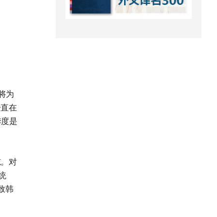
将为
一直在
季度是
志。对
统
致韩