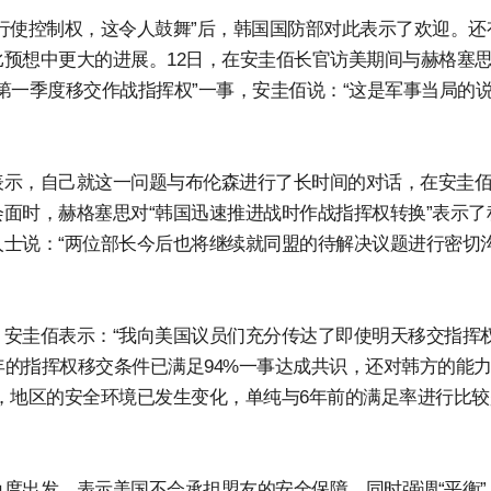
行使控制权，这令人鼓舞”后，韩国国防部对此表示了欢迎。还
预想中更大的进展。12日，在安圭佰长官访美期间与赫格塞
年第一季度移交作战指挥权”一事，安圭佰说：“这是军事当局的
表示，自己就这一问题与布伦森进行了长时间的对话，在安圭
面时，赫格塞思对“韩国迅速推进战时作战指挥权转换”表示了
士说：“两位部长今后也将继续就同盟的待解决议题进行密切
安圭佰表示：“我向美国议员们充分传达了即使明天移交指挥
年的指挥权移交条件已满足94%一事达成共识，还对韩方的能
，地区的安全环境已发生变化，单纯与6年前的满足率进行比较
度出发，表示美国不会承担盟友的安全保障，同时强调“平衡”