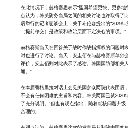
在此情况下，赫格塞思表示“盟国希望更快、更多地
点认为，韩美防务当局之间的相关讨论也许取得了比
后举行的记者恳谈会上，关于布伦森提出的“2029
（提前移交）是政策和政治层面下定决心的事项。”
赫格赛斯当天在回答关于战时作战指挥权的问题时
时也进行了讨论。当天，安圭佰在与赫格赛斯单独会
评价，安圭佰则对此表示了感谢。韩国国防部相关人
通。”
在本届香格里拉对话上会见美国参众两院代表团后，
不会有任何困难的主旨和内容。韩美两国已就2020
了充分说明。”但也有观点指出，随着朝核问题升级
合理的。
有观点认为，赫格塞思这次的发言是从制约中国的角