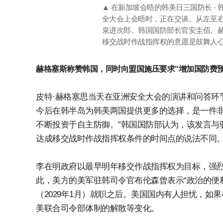
▲ 在新加坡会晤的韩美日三国防长 -
全大会上会晤时，正在交谈。从左至右
泉进次郎、韩国国防部长官安圭佰。
移交战时作战指挥权的意愿是鼓舞人心
赫格塞斯称赞韩国，同时向盟国施压要求“增加国防费预
皮特·赫格塞思当天在亚洲安全大会的演讲和问答环
今后在韩半岛为韩美两国提供更多的选择，是一件
不断投资于自主防御。”韩国国防部认为，该发言与驻
达成移交战时作战指挥权条件的时间点的说法不同
李在明政府以最早明年移交作战指挥权为目标，强
此，美方的美军驻韩司令官布伦森曾表示“政治的便
（2029年1月）就职之后。美国国内有人担忧，
美联合司令部体制的解散等变化。