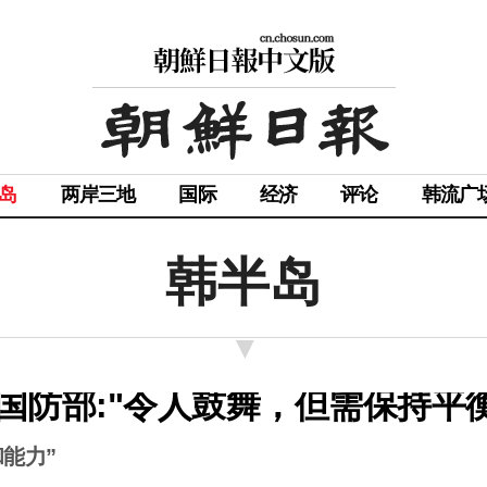
岛
两岸三地
国际
经济
评论
韩流广
韩半岛
防部:"令人鼓舞，但需保持平衡
能力”