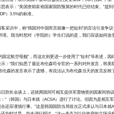
思表示：“美国资助富裕国家国防预算的时代已经结束。”提到
P）3.5%的标准。
播客采访中，称“韩国对中国而言就像一把短剑”的言论引发争议
环境。我当时想对（学院的）学生们说的是，我们应该如何改
的固定航空母舰”，而这次则更进一步使用了“短剑”等表述，因
示：“我们知悉了最近布伦森司令官的一系列对外发言，韩美
布伦森的发言表示了遗憾，有说法认为布伦森当天的发言反映
韩日防长会谈上，还就两国间可相互提供军需物资的国家间协议
示：“（韩国）与日本就（ACSA）进行了讨论。但因为是相互
在还应谨慎行事。”这是韩国国防当局首次正式承认与日本就A
A还为时过早，尚未进行探讨。”这一表态与以往政府的立场没