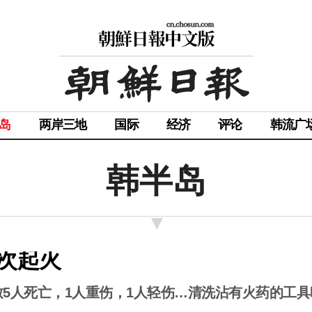
岛
两岸三地
国际
经济
评论
韩流广
韩半岛
次起火
5人死亡，1人重伤，1人轻伤…清洗沾有火药的工具