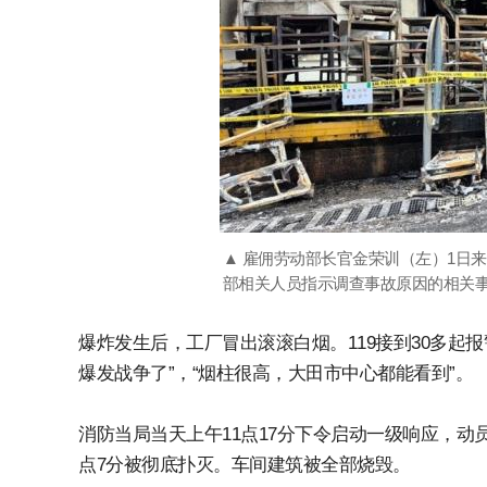
▲ 雇佣劳动部长官金荣训（左）1日
部相关人员指示调查事故原因的相关事
爆炸发生后，工厂冒出滚滚白烟。119接到30多起报
爆发战争了”，“烟柱很高，大田市中心都能看到”。
消防当局当天上午11点17分下令启动一级响应，动
点7分被彻底扑灭。车间建筑被全部烧毁。