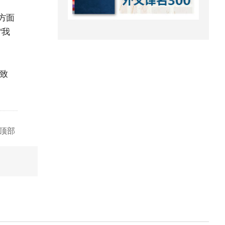
方面
“我
致
顶部