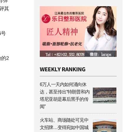
导弹
批评其
6号
的2
6万人一天内如何涌向休
达，甚至传出“特朗普和内
塔尼亚胡是幕后黑手的传
闻”
火车站、商场随处可见中
文招牌…变得宛如中国城