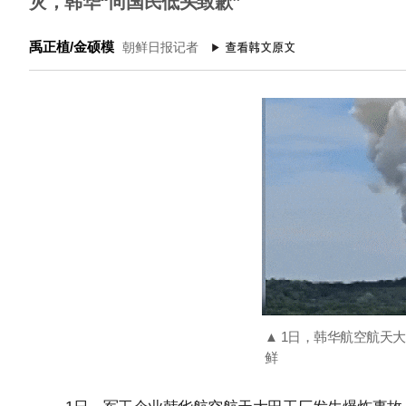
灾，韩华“向国民低头致歉”
禹正植/金硕模
朝鲜日报记者
▲ 1日，韩华航空航天大
鲜