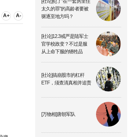
[社论]犯了“在一套房里住
太久的罪”的高龄者要被
A+
A-
驱逐至地方吗？
[社论]12.3戒严是陆军士
官学校政变？不过是服
从上命下服的牺牲品
[社论]搞崩股市的杠杆
ETF，须查清真相并追责
[万物相]唐朝军队