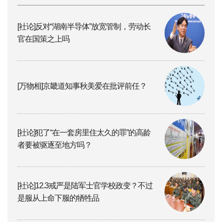
[社论]反对“湖南半导体”放宽管制，劳动长
官在国策之上吗
[万物相]京畿道知事秋美爱在批评前任？
[社论]犯了“在一套房里住太久的罪”的高龄
者要被驱逐至地方吗？
[社论]12.3戒严是陆军士官学校政变？不过
是服从上命下服的牺牲品