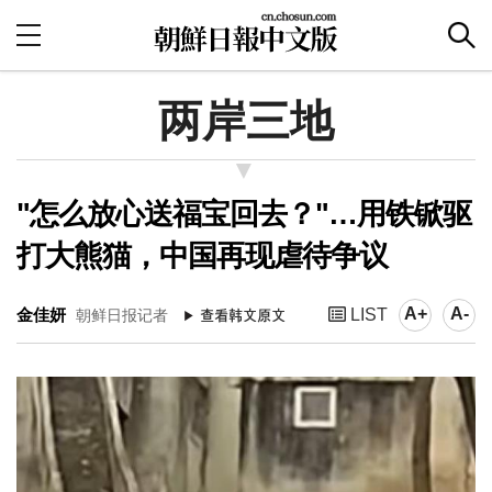
两岸三地
"怎么放心送福宝回去？"…用铁锨驱
打大熊猫，中国再现虐待争议
A+
A-
金佳妍
LIST
朝鲜日报记者