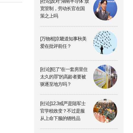
[社论]反对“湖南半导体”放
宽管制，劳动长官在国
策之上吗
[万物相]京畿道知事秋美
爱在批评前任？
[社论]犯了“在一套房里住
太久的罪”的高龄者要被
驱逐至地方吗？
[社论]12.3戒严是陆军士
官学校政变？不过是服
从上命下服的牺牲品