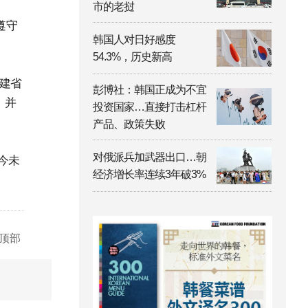
市的老挝
遵守
韩国人对日好感度
54.3%，历史新高
建省
彭博社：韩国正成为不宜
，并
投资国家…直接打击杠杆
产品、政策失败
对俄派兵加武器出口…朝
今未
经济增长率连续3年破3%
顶部