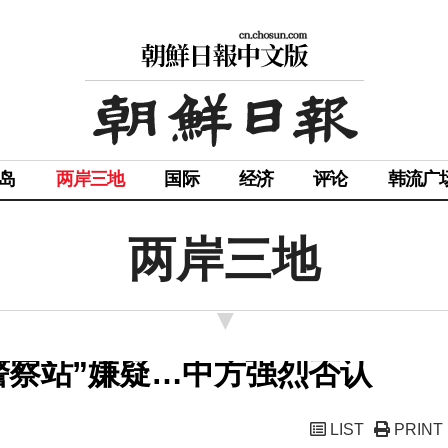
岛
两岸三地
国际
经济
评论
韩流广
两岸三地
警察站”嫌疑…中方强烈否认
LIST
PRINT