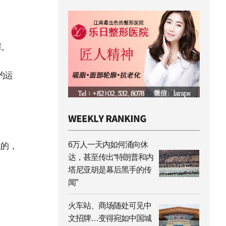
罪。
约运
6万人一天内如何涌向休
立的，
达，甚至传出“特朗普和内
塔尼亚胡是幕后黑手的传
闻”
火车站、商场随处可见中
文招牌…变得宛如中国城