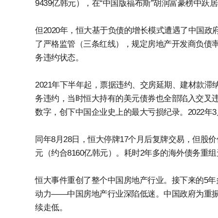
9439亿韩元），在“中国版福布斯”胡润富豪榜中跃
但2020年，恒大基于负债的增长模式遭遇了中国政
了严格监管（三条红线），规定房地产开发商负债
务违约状态。
2021年下半年起，票据违约、交房延期、建材款滞纳
务违约，当时恒大持有的美元债券也全部陷入交叉违约。
数字，创下中国企业史上的最大亏损纪录。2022年
同年8月28日，恒大停牌17个月后复牌交易，但股价仅
元（约合8160亿韩元）。耗时2年多的海外债务重
恒大事件重创了整个中国房地产行业。接下来的5年多
动力——中国房地产行业深陷低迷。中国政府为重
续走低。