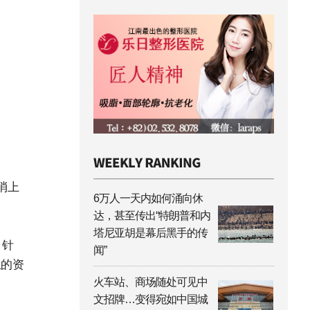
消上
6万人一天内如何涌向休
达，甚至传出“特朗普和内
塔尼亚胡是幕后黑手的传
：针
闻”
上的资
火车站、商场随处可见中
文招牌…变得宛如中国城