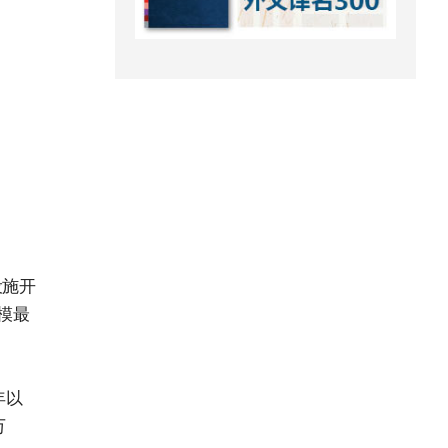
设施开
模最
年以
万