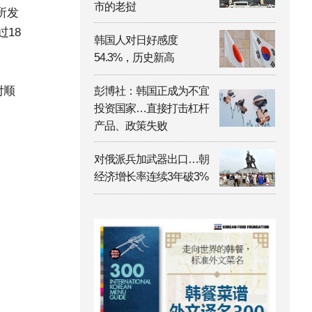
市的老挝
所发
18
韩国人对日好感度
54.3%，历史新高
付顺
彭博社：韩国正成为不宜
投资国家…直接打击杠杆
产品、政策失败
对俄派兵加武器出口…朝
经济增长率连续3年破3%