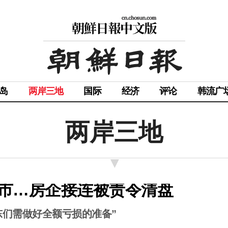
岛
两岸三地
国际
经济
评论
韩流广
两岸三地
市…房企接连被责令清盘
东们需做好全额亏损的准备”