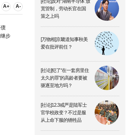
[社论]反对“湖南半导体”放
A+
A-
宽管制，劳动长官在国
策之上吗
还债
相继步
[万物相]京畿道知事秋美
爱在批评前任？
[社论]犯了“在一套房里住
太久的罪”的高龄者要被
驱逐至地方吗？
[社论]12.3戒严是陆军士
官学校政变？不过是服
从上命下服的牺牲品