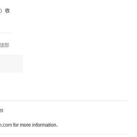
s）收
顶部
0
n.com
for more information.