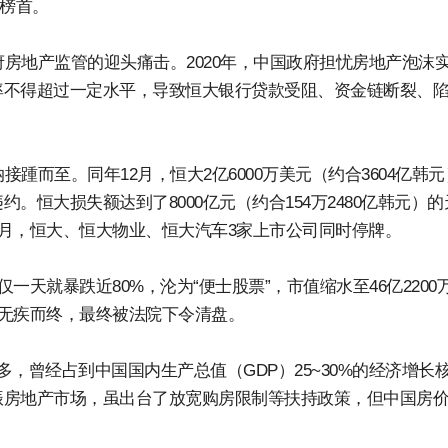
居榜首。
府房地产监管的迎头痛击。2020年，中国政府担忧房地产泡沫
率不得超过一定水平，导致恒大银行贷款受阻、资金链断裂、
接踵而至。同年12月，恒大2亿6000万美元（约合3604亿韩
恒大损失额达到了8000亿元（约合154万2480亿韩元）的
3月，恒大、恒大物业、恒大汽车3家上市公司同时停牌。
一天就暴跌近80%，沦为“便士股票”，市值缩水至46亿2200
组无疾而终，最终被法院下令清盘。
，曾经占到中国国内生产总值（GDP）25~30%的经济增长
振房地产市场，虽出台了放宽购房限制等扶持政策，但中国房