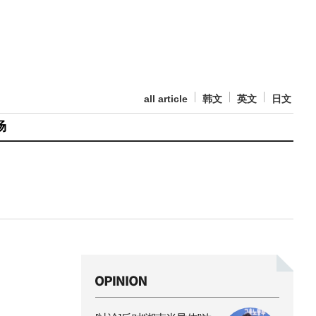
all article
韩文
英文
日文
场