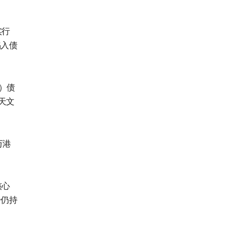
实行
陷入债
元）债
天文
万港
核心
价仍持