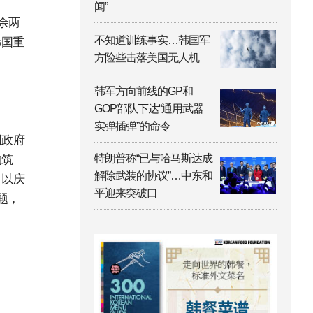
闻”
余两
不知道训练事实…韩国军
韩国重
方险些击落美国无人机
韩军方向前线的GP和
GOP部队下达“通用武器
实弹插弹”的命令
国政府
特朗普称“已与哈马斯达成
构筑
解除武装的协议”…中东和
月以庆
平迎来突破口
题，