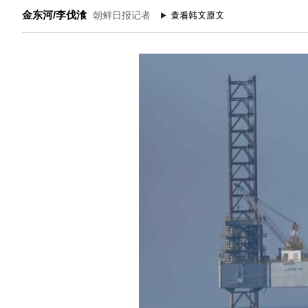
金东河/李伐湌
朝鲜日报记者