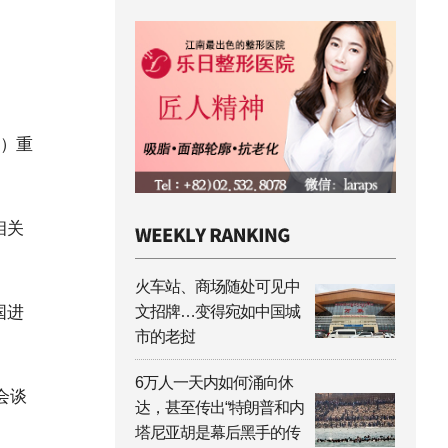
Z）重
相关
火车站、商场随处可见中
国进
文招牌…变得宛如中国城
市的老挝
6万人一天内如何涌向休
会谈
达，甚至传出“特朗普和内
塔尼亚胡是幕后黑手的传