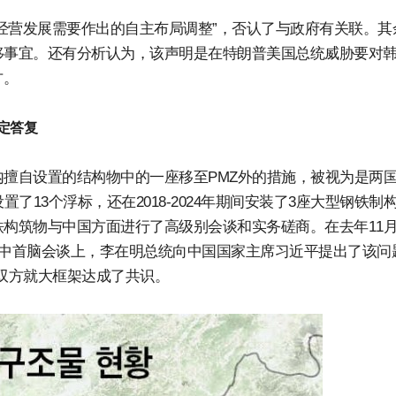
经营发展需要作出的自主布局调整”，否认了与政府有关联。其
移事宜。还有分析认为，该声明是在特朗普美国总统威胁要对
方。
定答复
内擅自设置的结构物中的一座移至PMZ外的措施，被视为是两
了13个浮标，还在2018-2024年期间安装了3座大型钢铁制
铁构筑物与中国方面进行了高级别会谈和实务磋商。在去年11
韩中首脑会谈上，李在明总统向中国国家主席习近平提出了该问
，双方就大框架达成了共识。