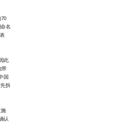
70
别命名
后表
因此
地带
中国
首先拆
设施
确认