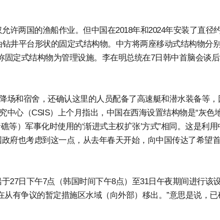
许两国的渔船作业。但中国在2018年和2024年安装了直径约
石油钻井平台形状的固定式结构物。中方将两座移动式结构物分
”，称固定式结构物为管理设施。李在明总统在7日韩中首脑会谈
起降场和宿舍，还确认这里的人员配备了高速艇和潜水装备等，
究中心（CSIS）上个月指出，中国在西海设置结构物是“灰色
屿或暗礁等）军事化时使用的‘渐进式主权扩张’方式”相同。这是利用
国政府也考虑到这一点，从去年春天开始，向中国传达了希望
27日下午7点（韩国时间下午8点）至31日午夜期间进行该
在从有争议的暂定措施区水域（向外部）移出。”意思是说，已