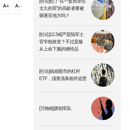
[社论]犯了“在一套房里住
A+
A-
太久的罪”的高龄者要被
驱逐至地方吗？
[社论]12.3戒严是陆军士
官学校政变？不过是服
从上命下服的牺牲品
[社论]搞崩股市的杠杆
ETF，须查清真相并追责
[万物相]唐朝军队