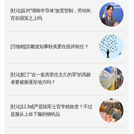
[社论]反对“湖南半导体”放宽管制，劳动长
官在国策之上吗
[万物相]京畿道知事秋美爱在批评前任？
[社论]犯了“在一套房里住太久的罪”的高龄
者要被驱逐至地方吗？
[社论]12.3戒严是陆军士官学校政变？不过
是服从上命下服的牺牲品