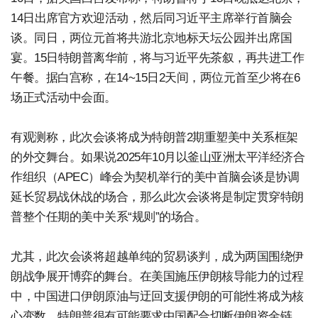
14日出席官方欢迎活动，然后同习近平主席举行首脑会
谈。同日，两位元首将共游北京地标天坛公园并出席国
宴。15日特朗普离华前，将与习近平先茶叙，再共进工作
午餐。据白宫称，在14~15日2天间，两位元首至少将在6
场正式活动中会面。
有观测称，此次会谈将成为特朗普2期重塑美中关系框架
的外交舞台。如果说2025年10月以釜山亚洲太平洋经济合
作组织（APEC）峰会为契机举行的美中首脑会谈是协调
延长贸易战休战的场合，那么此次会谈将是制定贯穿特朗
普整个任期的美中关系“规则”的场合。
尤其，此次会谈将超越单纯的贸易谈判，成为两国围绕伊
朗战争展开博弈的舞台。在美国施压伊朗核导能力的过程
中，中国进口伊朗原油与迂回支援伊朗的可能性将成为核
心变数。特朗普很有可能要求中国配合切断伊朗资金链。