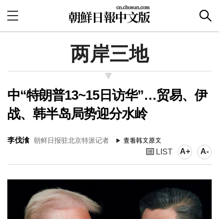
两岸三地
中“特朗普13~15日访华”…贸易、伊
战、韩半岛局势迎分水岭
李伐湌
朝鲜日报驻北京特派记者
A+
A-
LIST