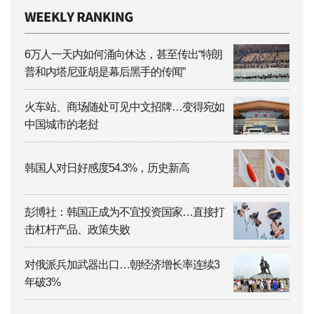
6万人一天内如何涌向休达，甚至传出“特朗
普和内塔尼亚胡是幕后黑手的传闻”
火车站、商场随处可见中文招牌…变得宛如
中国城市的老挝
韩国人对日好感度54.3%，历史新高
彭博社：韩国正成为不宜投资国家…直接打
击杠杆产品、政策失败
对俄派兵加武器出口…朝经济增长率连续3
年破3%