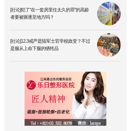
[社论]犯了“在一套房里住太久的罪”的高龄
者要被驱逐至地方吗？
[社论]12.3戒严是陆军士官学校政变？不过
是服从上命下服的牺牲品