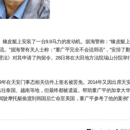
平
。橡皮艇上安装了一台9.9马力的发动机。据海警称：“橡皮艇
流。”据海警有关人士称：“董广平完全不会说韩语”，“安排了
管理法》对其申请了拘留令。28日将在大田地方法院瑞山分院举
9年在天安门事态相关信件上签名被罢免。2014年又因出席天
逃往泰国、越南等地，但最终都被遣返。帮助董广平的加拿大
平驾驶摩托艇偷渡到韩国后亡命至美国，董广平参考了他的案例”