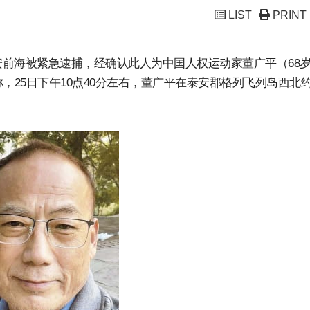
LIST
PRINT
前海被紧急逮捕，经确认此人为中国人权运动家董广平（68
，25日下午10点40分左右，董广平在泰安郡格列飞列岛西北约