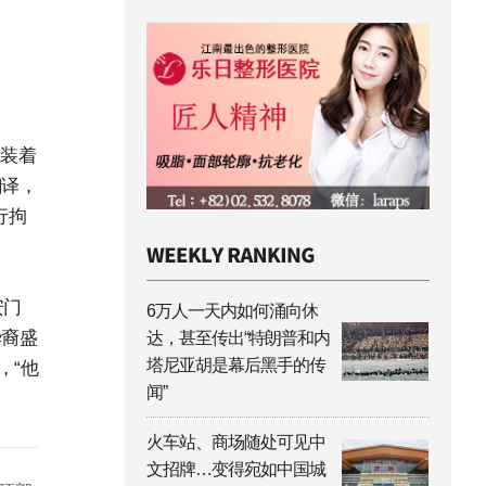
上装着
翻译，
行拘
安门
6万人一天内如何涌向休
华裔盛
达，甚至传出“特朗普和内
塔尼亚胡是幕后黑手的传
，“他
闻”
火车站、商场随处可见中
文招牌…变得宛如中国城