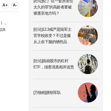
[社论]犯了“在一套房里住
A+
A-
太久的罪”的高龄者要被
驱逐至地方吗？
岁）。
18
[社论]12.3戒严是陆军士
官学校政变？不过是服
从上命下服的牺牲品
[社论]搞崩股市的杠杆
ETF，须查清真相并追责
[万物相]唐朝军队