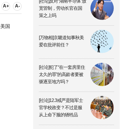
[社论]反对“湖南半导体”放
A+
A-
宽管制，劳动长官在国
策之上吗
，美国
[万物相]京畿道知事秋美
爱在批评前任？
[社论]犯了“在一套房里住
太久的罪”的高龄者要被
驱逐至地方吗？
[社论]12.3戒严是陆军士
官学校政变？不过是服
从上命下服的牺牲品