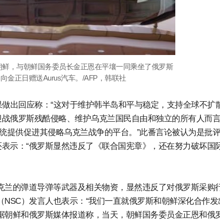
问朝鲜，与朝鲜国务委员长金正恩在平壤一同乘坐了俄罗斯
向金正日赠送Aurus汽车。/AFP，韩联社
果做出回应称：“这对于维护韩半岛和平与稳定，支持全球不扩
迎战俄罗斯残酷侵略、维护乌克兰国民自由和独立的所有人而
总统提供促进其侵略乌克兰战争的平台。”此番言论被认为是批
表示：“俄罗斯显然违反了《联合国宪章》，还在努力破坏国
克兰的弹道导弹等武器及相关物资，显然违反了对俄罗斯采购
（NSC）发言人也表示：“我们一直就俄罗斯和朝鲜深化合作发
据朝鲜和俄罗斯媒体报道称，当天，朝鲜国务委员金正恩和俄