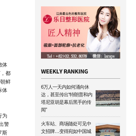
散体
言，都
评朝鲜
6万人一天内如何涌向休
际体
达，甚至传出“特朗普和内
塔尼亚胡是幕后黑手的传
闻”
行为
火车站、商场随处可见中
出警
文招牌…变得宛如中国城
罗斯