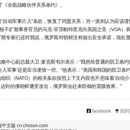
了《全面战略伙伴关系条约》。
“自动军事介入”条款，恢复了同盟关系；另一派则认为应该谨
核不扩散事务官员的马克·菲茨帕特里克向美国之音（VOA）
俄罗斯专家们还对我说，俄罗斯对朝鲜没有做出安全承诺，现在
略中心副总裁大卫·麦克斯韦尔表示：“既然给普通的防卫条约
入军事’还是应当谨慎一些。”他表示：“美国和韩国的防卫条
组织（NATO）的相关条款按照上下文内容也不意味着‘自动介
以达到仿佛朝鲜遭受攻击，俄罗斯会赶来防御的震慑效果。”
facebook
回到
文版 cn.chosun.com