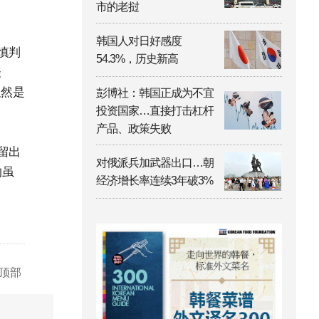
市的老挝
韩国人对日好感度
慎判
54.3%，历史新高
表
显然是
彭博社：韩国正成为不宜
投资国家…直接打击杠杆
产品、政策失败
留出
对俄派兵加武器出口…朝
约虽
经济增长率连续3年破3%
顶部