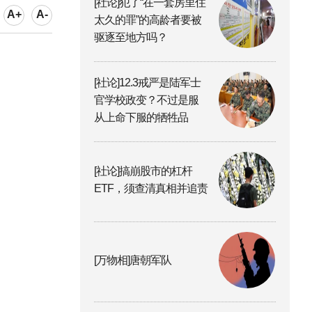
[社论]犯了“在一套房里住
A+
A-
太久的罪”的高龄者要被
驱逐至地方吗？
[社论]12.3戒严是陆军士
官学校政变？不过是服
从上命下服的牺牲品
[社论]搞崩股市的杠杆
ETF，须查清真相并追责
[万物相]唐朝军队