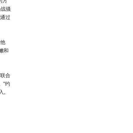
的方
击战骚
能通过
求他
嫩和
席联合
。”约
入。