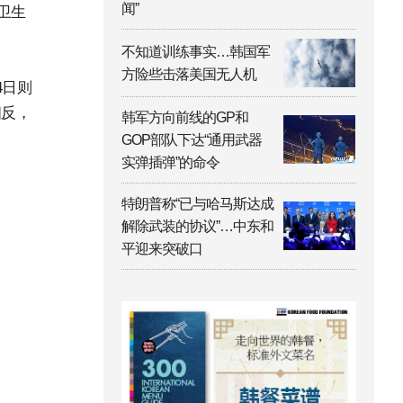
闻”
卫生
不知道训练事实…韩国军
方险些击落美国无人机
4日则
相反，
韩军方向前线的GP和
GOP部队下达“通用武器
实弹插弹”的命令
特朗普称“已与哈马斯达成
解除武装的协议”…中东和
平迎来突破口