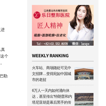
点进
名真
着这个
力。
火车站、商场随处可见中
文招牌…变得宛如中国城
与巴勒
市的老挝
6万人一天内如何涌向休
达，甚至传出“特朗普和内
塔尼亚胡是幕后黑手的传