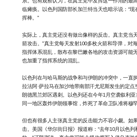
系。也有观察认为，在真主党中发挥这一作用的最高
临瘫痪。以色列国防部长加兰特当天也暗示说：“现
挥棒。”
实际上，真主党还没有做出像样的反击。真主党当天
箭攻击。”真主党每天发射100多枚火箭和导弹，对
指挥体系混乱，散布在黎巴嫩各地的攻击资源可能无
也加重了指挥系统的混乱。
以色列在与哈马斯的战争和与伊朗的冲突中，一直执
拉法阿·萨拉马在加沙地带南部汗尤尼斯发生的定点
朗德黑兰郊区遇刺。以色列还在今年1月空袭叙利亚
同一地区轰炸伊朗领事馆，炸死了革命卫队准将穆罕
但也有很多人主张真主党的反击能力不容小觑。如
击。美国《华尔街日报》报道称：“去年10月以色