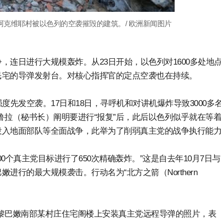
阿克维耶村被以色列的空袭摧毁的建筑。/ 欧洲新闻图片
连日进行大规模轰炸。从23日开始，以色列对1600多处地
民宅的导弹发射台。对核心指挥官的定点空袭也在持续。
度先发空袭。17日和18日，寻呼机和对讲机爆炸导致3000多
鲁拉（秘书长）阐明要进行“报复”后，此后以色列似乎就在等
投入地面部队等全面战争，此举为了削弱真主党的战争执行能
00个真主党目标进行了650次精确轰炸。”这是自去年10月7日
行的最大规模袭击。行动名为“北方之箭（Northern
黎巴嫩南部某村庄住宅阁楼上安装真主党远程导弹的照片，表