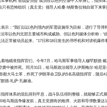
军事机构“圣战委员会”成员在以色列空袭中大举身亡，指挥体
在只有恐怖组织（真主党）领导人哈桑·纳斯鲁拉独自留下来掌
表示：“我们以以色列境内的军需设施等为目标，进行了导弹
海法等以色列北部主要城市构成威胁。但以色列媒体分析称：“
法正常被动员起来。”17日和18日发生的寻呼机和对讲机爆炸
着地瞄准指挥官们。今年7月，哈马斯军事领导人穆罕默德·戴
空袭中被炸死。同月31日，哈马斯政治领导人伊斯梅尔·哈尼亚
首都大马士革，炸死了伊朗革命卫队的5名高级指挥官，随后4
默德-礼萨·扎赫迪。
果指挥体系的混乱得到平息，战斗队伍得到整顿，就能够正式
列和哈马斯战争爆发前，真主党拥有的炮弹、火箭和导弹数量达1