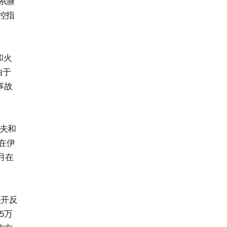
系濒
控指
和火
由于
事故
夫和
在伊
月在
展开反
5万