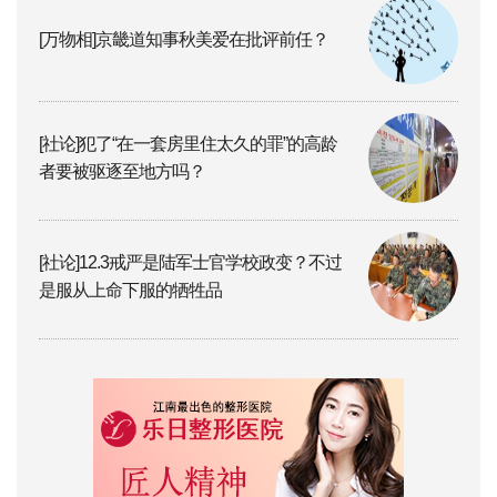
[万物相]京畿道知事秋美爱在批评前任？
[社论]犯了“在一套房里住太久的罪”的高龄
者要被驱逐至地方吗？
[社论]12.3戒严是陆军士官学校政变？不过
是服从上命下服的牺牲品