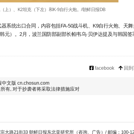
机（上）、K2坦克（下左）和K-9自行火炮。/朝鲜日报DB
器系统出口合同，内容包括FA-50战斗机、K9自行火炮、天舞
万亿韩元）。2月，波兰国防部副部长帕韦乌·贝伊达提及与韩国签
facebook
回到
文版 cn.chosun.com
所有, 对于抄袭者将采取法律措施应对
大路21街33 朝鲜日报东北亚研究所（咨询、广告）/ 邮编：100-12