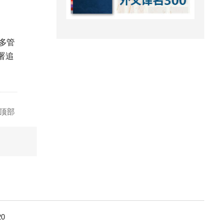
多管
署追
顶部
0