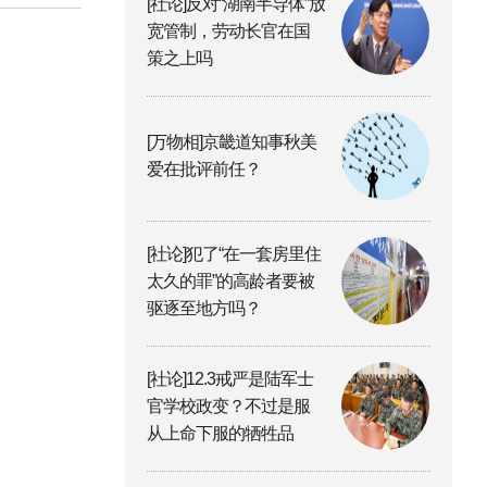
[社论]反对“湖南半导体”放
宽管制，劳动长官在国
策之上吗
[万物相]京畿道知事秋美
爱在批评前任？
[社论]犯了“在一套房里住
太久的罪”的高龄者要被
驱逐至地方吗？
[社论]12.3戒严是陆军士
官学校政变？不过是服
从上命下服的牺牲品