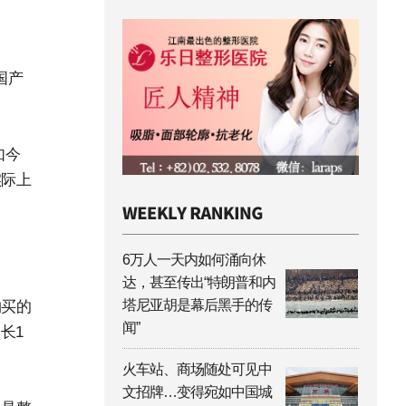
国产
如今
实际上
6万人一天内如何涌向休
达，甚至传出“特朗普和内
塔尼亚胡是幕后黑手的传
购买的
闻”
长1
火车站、商场随处可见中
文招牌…变得宛如中国城