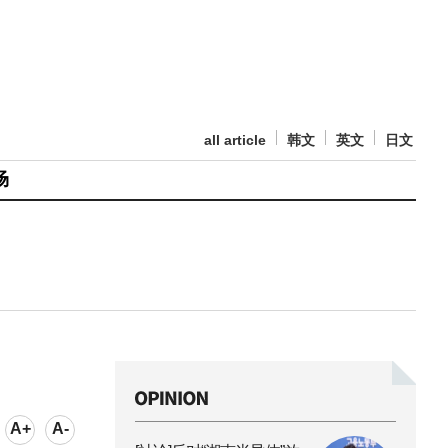
all article
韩文
英文
日文
场
A+
A-