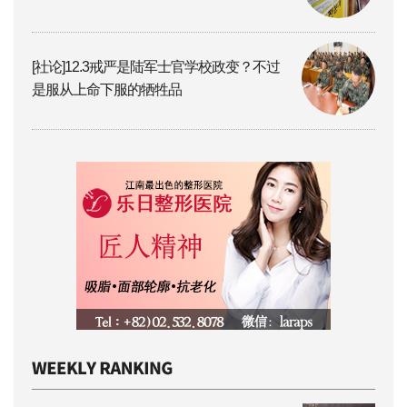
[社论]12.3戒严是陆军士官学校政变？不过
是服从上命下服的牺牲品