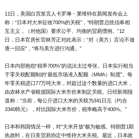
11日，美国白宫发言人卡罗琳・莱维特在新闻发布会上
称：“日本对大米征收700%的关税”，“特朗普总统信奉相
互主义，（对他国）要求公平、均衡的贸易惯例。”12
日，日本官房长官林芳正对此表示：“对（美方）言论不做
逐一回应”，“将与美方进行沟通。”
日本内部抱怨“税率700%”的说法太过夸张。日本实行相当
于零关税配额制的“最低市场准入配额（MMA）制度”。每
年零关税进口77万吨大米，对超过这个数量的进口大米，
由农林水产省根据国际大米市价来制定关税。日经新闻报
道称：“当前，每公斤进口大米的关税为341日元（约合
3340韩元），对比国际大米市价，税率略高于400%。”
日本和韩国情况一样，对“大米开放”极为敏感。特朗普1期
执政时，在日美贸易协定中维持大米关税。最近，日本政