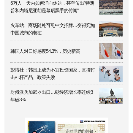
6万人一天内如何涌向休达，甚至传出“特朗
普和内塔尼亚胡是幕后黑手的传闻”
火车站、商场随处可见中文招牌…变得宛如
中国城市的老挝
韩国人对日好感度54.3%，历史新高
彭博社：韩国正成为不宜投资国家…直接打
击杠杆产品、政策失败
对俄派兵加武器出口…朝经济增长率连续3
年破3%