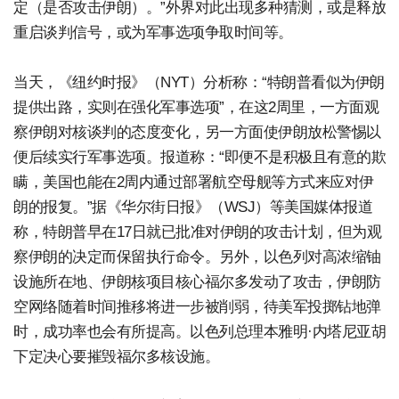
定（是否攻击伊朗）。”外界对此出现多种猜测，或是释放
重启谈判信号，或为军事选项争取时间等。
当天，《纽约时报》（NYT）分析称：“特朗普看似为伊朗
提供出路，实则在强化军事选项”，在这2周里，一方面观
察伊朗对核谈判的态度变化，另一方面使伊朗放松警惕以
便后续实行军事选项。报道称：“即便不是积极且有意的欺
瞒，美国也能在2周内通过部署航空母舰等方式来应对伊
朗的报复。”据《华尔街日报》（WSJ）等美国媒体报道
称，特朗普早在17日就已批准对伊朗的攻击计划，但为观
察伊朗的决定而保留执行命令。另外，以色列对高浓缩铀
设施所在地、伊朗核项目核心福尔多发动了攻击，伊朗防
空网络随着时间推移将进一步被削弱，待美军投掷钻地弹
时，成功率也会有所提高。以色列总理本雅明·内塔尼亚胡
下定决心要摧毁福尔多核设施。