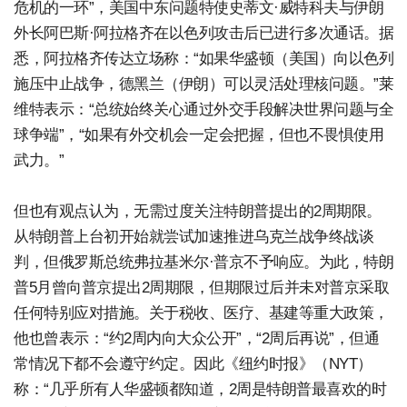
危机的一环”，美国中东问题特使史蒂文·威特科夫与伊朗
外长阿巴斯·阿拉格齐在以色列攻击后已进行多次通话。据
悉，阿拉格齐传达立场称：“如果华盛顿（美国）向以色列
施压中止战争，德黑兰（伊朗）可以灵活处理核问题。”莱
维特表示：“总统始终关心通过外交手段解决世界问题与全
球争端”，“如果有外交机会一定会把握，但也不畏惧使用
武力。”
但也有观点认为，无需过度关注特朗普提出的2周期限。
从特朗普上台初开始就尝试加速推进乌克兰战争终战谈
判，但俄罗斯总统弗拉基米尔·普京不予响应。为此，特朗
普5月曾向普京提出2周期限，但期限过后并未对普京采取
任何特别应对措施。关于税收、医疗、基建等重大政策，
他也曾表示：“约2周内向大众公开”，“2周后再说”，但通
常情况下都不会遵守约定。因此《纽约时报》（NYT）
称：“几乎所有人华盛顿都知道，2周是特朗普最喜欢的时