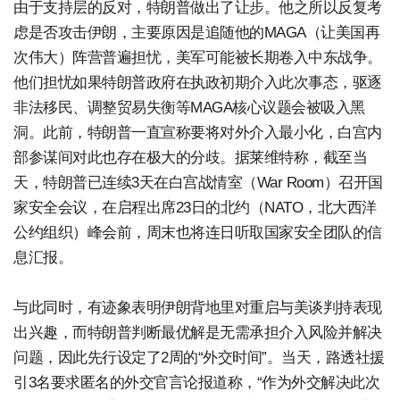
由于支持层的反对，特朗普做出了让步。他之所以反复考
虑是否攻击伊朗，主要原因是追随他的MAGA（让美国再
次伟大）阵营普遍担忧，美军可能被长期卷入中东战争。
他们担忧如果特朗普政府在执政初期介入此次事态，驱逐
非法移民、调整贸易失衡等MAGA核心议题会被吸入黑
洞。此前，特朗普一直宣称要将对外介入最小化，白宫内
部参谋间对此也存在极大的分歧。据莱维特称，截至当
天，特朗普已连续3天在白宫战情室（War Room）召开国
家安全会议，在启程出席23日的北约（NATO，北大西洋
公约组织）峰会前，周末也将连日听取国家安全团队的信
息汇报。
与此同时，有迹象表明伊朗背地里对重启与美谈判持表现
出兴趣，而特朗普判断最优解是无需承担介入风险并解决
问题，因此先行设定了2周的“外交时间”。当天，路透社援
引3名要求匿名的外交官言论报道称，“作为外交解决此次