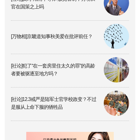
官在国策之上吗
[万物相]京畿道知事秋美爱在批评前任？
[社论]犯了“在一套房里住太久的罪”的高龄
者要被驱逐至地方吗？
[社论]12.3戒严是陆军士官学校政变？不过
是服从上命下服的牺牲品